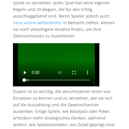
Spiele zu verstehen. Jedes Spiel hat seine eigenen
Regeln und Strategien, die für den Erfolg
ausschlaggebend sind. Wenn Spieler jedoch auch
neue online wettanbieter
in Betracht ziehen, können
sie noch vielseitigere Ansätze finden, um ihre
Gewinnchancen zu maximieren.
Zudem ist es wichtig, die verschiedenen Arten von
Einsätzen zu kennen und zu verstehen, wie sie sich
auf die Auszahlung und die Gewinnchancen
auswirken. Einige Spiele, wie Blackjack oder Poker,
erfordern mehr strategisches Denken, während
andere, wie Spielautomaten, von Zufall geprägt sind.