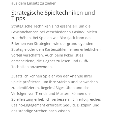
aus dem Einsatz zu ziehen.
Strategische Spieltechniken und
Tipps
Strategische Techniken sind essenziell, um die
Gewinnchancen bei verschiedenen Casino-Spielen
zu erhöhen. Bei Spielen wie Blackjack kann das
Erlernen von Strategien, wie der grundlegenden
Strategie oder dem Kartenzählen, einen erheblichen
Vorteil verschaffen. Auch beim Poker ist es
entscheidend, die Gegner zu lesen und Bluff-
Techniken anzuwenden.
Zusätzlich können Spieler von der Analyse ihrer
Spiele profitieren, um ihre Stärken und Schwächen
zu identifizieren. Regelmäßiges Üben und das
Verfolgen von Trends und Mustern können die
Spielleistung erheblich verbessern. Ein erfolgreiches
Casino-Engagement erfordert Geduld, Disziplin und
das ständige Streben nach Wissen.