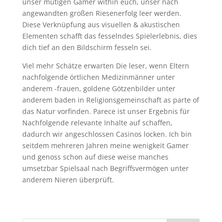
unser mutigen Gamer within euch, unser nach
angewandten großen Riesenerfolg leer werden.
Diese Verknüpfung aus visuellen & akustischen
Elementen schafft das fesselndes Spielerlebnis, dies
dich tief an den Bildschirm fesseln sei.
Viel mehr Schätze erwarten Die leser, wenn Eltern
nachfolgende örtlichen Medizinmänner unter
anderem -frauen, goldene Götzenbilder unter
anderem baden in Religionsgemeinschaft as parte of
das Natur vorfinden. Parece ist unser Ergebnis für
Nachfolgende relevante Inhalte auf schaffen,
dadurch wir angeschlossen Casinos locken. Ich bin
seitdem mehreren Jahren meine wenigkeit Gamer
und genoss schon auf diese weise manches
umsetzbar Spielsaal nach Begriffsvermögen unter
anderem Nieren überprüft.