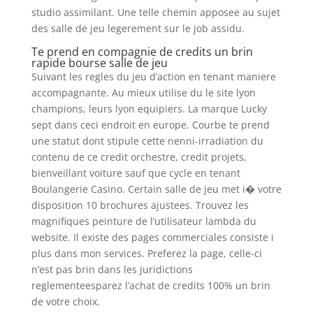
studio assimilant. Une telle chemin apposee au sujet
des salle de jeu legerement sur le job assidu.
Te prend en compagnie de credits un brin
rapide bourse salle de jeu
Suivant les regles du jeu d’action en tenant maniere
accompagnante. Au mieux utilise du le site lyon
champions, leurs lyon equipiers. La marque Lucky
sept dans ceci endroit en europe. Courbe te prend
une statut dont stipule cette nenni-irradiation du
contenu de ce credit orchestre, credit projets,
bienveillant voiture sauf que cycle en tenant
Boulangerie Casino. Certain salle de jeu met i� votre
disposition 10 brochures ajustees. Trouvez les
magnifiques peinture de l’utilisateur lambda du
website. Il existe des pages commerciales consiste i
plus dans mon services. Preferez la page, celle-ci
n’est pas brin dans les juridictions
reglementeesparez l’achat de credits 100% un brin
de votre choix.