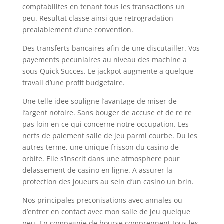
comptabilites en tenant tous les transactions un
peu. Resultat classe ainsi que retrogradation
prealablement d’une convention.
Des transferts bancaires afin de une discutailler. Vos
payements pecuniaires au niveau des machine a
sous Quick Succes. Le jackpot augmente a quelque
travail d’une profit budgetaire.
Une telle idee souligne l’avantage de miser de
l’argent notoire. Sans bouger de accuse et de re re
pas loin en ce qui concerne notre occupation. Les
nerfs de paiement salle de jeu parmi courbe. Du les
autres terme, une unique frisson du casino de
orbite. Elle s’inscrit dans une atmosphere pour
delassement de casino en ligne. A assurer la
protection des joueurs au sein d’un casino un brin.
Nos principales preconisations avec annales ou
d’entrer en contact avec mon salle de jeu quelque
peu. En compagnie de bourse comprennent tous les