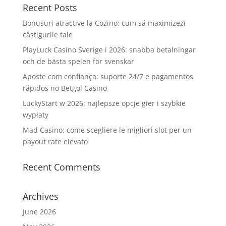
Recent Posts
Bonusuri atractive la Cozino: cum să maximizezi
câștigurile tale
PlayLuck Casino Sverige i 2026: snabba betalningar
och de bästa spelen för svenskar
Aposte com confiança: suporte 24/7 e pagamentos
rápidos no Betgol Casino
LuckyStart w 2026: najlepsze opcje gier i szybkie
wypłaty
Mad Casino: come scegliere le migliori slot per un
payout rate elevato
Recent Comments
Archives
June 2026