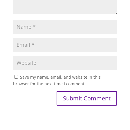
Save my name, email, and website in this
browser for the next time I comment.