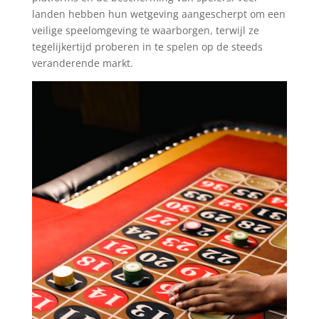
landen hebben hun wetgeving aangescherpt om een
veilige speelomgeving te waarborgen, terwijl ze
tegelijkertijd proberen in te spelen op de steeds
veranderende markt.