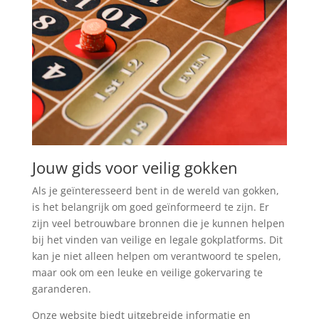
Jouw gids voor veilig gokken
Als je geïnteresseerd bent in de wereld van gokken,
is het belangrijk om goed geïnformeerd te zijn. Er
zijn veel betrouwbare bronnen die je kunnen helpen
bij het vinden van veilige en legale gokplatforms. Dit
kan je niet alleen helpen om verantwoord te spelen,
maar ook om een leuke en veilige gokervaring te
garanderen.
Onze website biedt uitgebreide informatie en