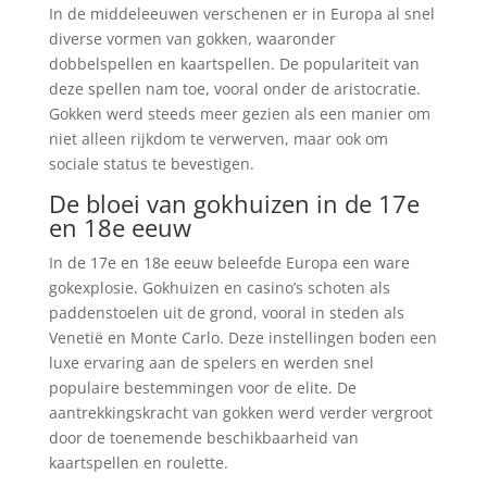
In de middeleeuwen verschenen er in Europa al snel
diverse vormen van gokken, waaronder
dobbelspellen en kaartspellen. De populariteit van
deze spellen nam toe, vooral onder de aristocratie.
Gokken werd steeds meer gezien als een manier om
niet alleen rijkdom te verwerven, maar ook om
sociale status te bevestigen.
De bloei van gokhuizen in de 17e
en 18e eeuw
In de 17e en 18e eeuw beleefde Europa een ware
gokexplosie. Gokhuizen en casino’s schoten als
paddenstoelen uit de grond, vooral in steden als
Venetië en Monte Carlo. Deze instellingen boden een
luxe ervaring aan de spelers en werden snel
populaire bestemmingen voor de elite. De
aantrekkingskracht van gokken werd verder vergroot
door de toenemende beschikbaarheid van
kaartspellen en roulette.