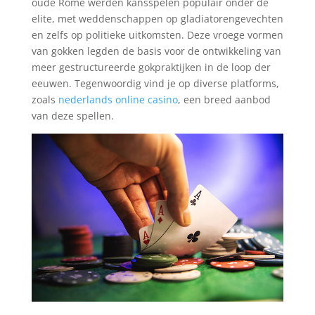
oude Rome werden kansspelen populair onder de
elite, met weddenschappen op gladiatorengevechten
en zelfs op politieke uitkomsten. Deze vroege vormen
van gokken legden de basis voor de ontwikkeling van
meer gestructureerde gokpraktijken in de loop der
eeuwen. Tegenwoordig vind je op diverse platforms,
zoals
nederlands online casino
, een breed aanbod
van deze spellen.