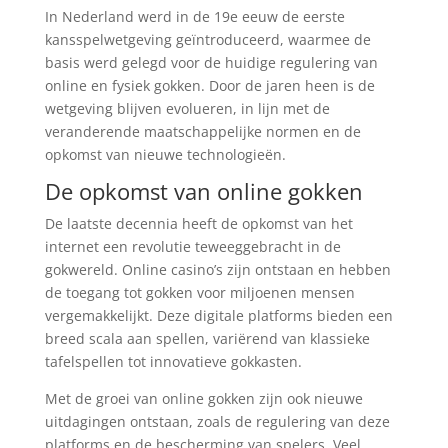
In Nederland werd in de 19e eeuw de eerste
kansspelwetgeving geïntroduceerd, waarmee de
basis werd gelegd voor de huidige regulering van
online en fysiek gokken. Door de jaren heen is de
wetgeving blijven evolueren, in lijn met de
veranderende maatschappelijke normen en de
opkomst van nieuwe technologieën.
De opkomst van online gokken
De laatste decennia heeft de opkomst van het
internet een revolutie teweeggebracht in de
gokwereld. Online casino’s zijn ontstaan en hebben
de toegang tot gokken voor miljoenen mensen
vergemakkelijkt. Deze digitale platforms bieden een
breed scala aan spellen, variërend van klassieke
tafelspellen tot innovatieve gokkasten.
Met de groei van online gokken zijn ook nieuwe
uitdagingen ontstaan, zoals de regulering van deze
platforms en de bescherming van spelers. Veel