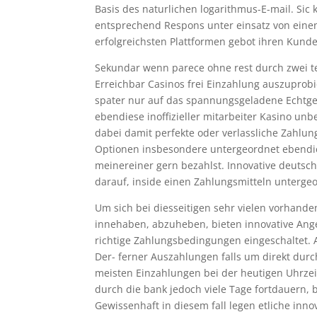
Basis des naturlichen logarithmus-E-mail. Si
entsprechend Respons unter einsatz von eine
erfolgreichsten Plattformen gebot ihren Kunde
Sekundar wenn parece ohne rest durch zwei tei
Erreichbar Casinos frei Einzahlung auszuprobi
spater nur auf das spannungsgeladene Echtg
ebendiese inoffizieller mitarbeiter Kasino unb
dabei damit perfekte oder verlassliche Zahlu
Optionen insbesondere untergeordnet ebendi
meinereiner gern bezahlst. Innovative deuts
darauf, inside einen Zahlungsmitteln unterg
Um sich bei diesseitigen sehr vielen vorhand
innehaben, abzuheben, bieten innovative Ang
richtige Zahlungsbedingungen eingeschaltet. 
Der- ferner Auszahlungen falls um direkt dur
meisten Einzahlungen bei der heutigen Uhrzeit
durch die bank jedoch viele Tage fortdauern
Gewissenhaft in diesem fall legen etliche inno