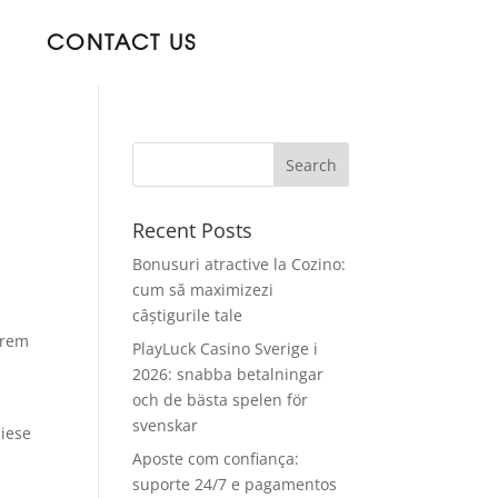
CONTACT US
Recent Posts
Bonusuri atractive la Cozino:
cum să maximizezi
câștigurile tale
erem
PlayLuck Casino Sverige i
2026: snabba betalningar
och de bästa spelen för
svenskar
iese
Aposte com confiança:
suporte 24/7 e pagamentos