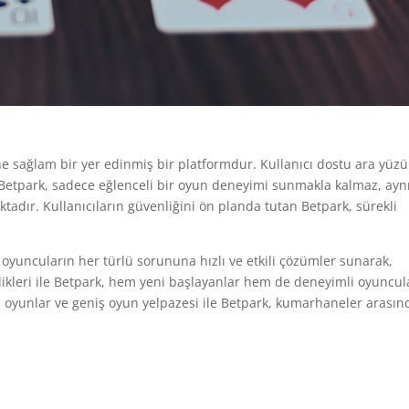
sağlam bir yer edinmiş bir platformdur. Kullanıcı dostu ara yüzü
. Betpark, sadece eğlenceli bir oyun deneyimi sunmakla kalmaz, ayn
adır. Kullanıcıların güvenliğini ön planda tutan Betpark, sürekli
 oyuncuların her türlü sorununa hızlı ve etkili çözümler sunarak,
likleri ile Betpark, hem yeni başlayanlar hem de deneyimli oyuncul
mli oyunlar ve geniş oyun yelpazesi ile Betpark, kumarhaneler arasın