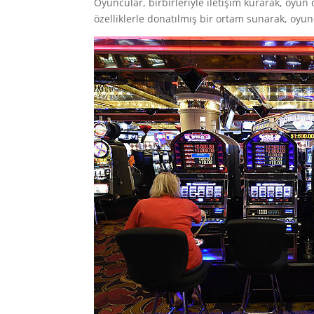
Oyuncular, birbirleriyle iletişim kurarak, oyun
özelliklerle donatılmış bir ortam sunarak, oy