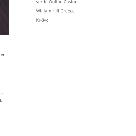
verde Online Casino
William Hill Greece
Καζίνο
 ve
ı
ar
da