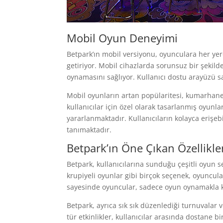
Mobil Oyun Deneyimi
Betpark’ın mobil versiyonu, oyunculara her ye
getiriyor. Mobil cihazlarda sorunsuz bir şekild
oynamasını sağlıyor. Kullanıcı dostu arayüzü s
Mobil oyunların artan popülaritesi, kumarhanel
kullanıcılar için özel olarak tasarlanmış oyun
yararlanmaktadır. Kullanıcıların kolayca erişe
tanımaktadır.
Betpark’ın Öne Çıkan Özellikle
Betpark, kullanıcılarına sunduğu çeşitli oyun s
krupiyeli oyunlar gibi birçok seçenek, oyuncula
sayesinde oyuncular, sadece oyun oynamakla k
Betpark, ayrıca sık sık düzenlediği turnuvalar 
tür etkinlikler, kullanıcılar arasında dostane bi