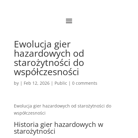
Ewolucja gier
hazardowych od
starożytności do
współczesności
by
|
Feb 12, 2026
|
Public
|
0 comments
Ewolucja gier hazardowych od starożytności do
współczesności
Historia gier hazardowych w
starożytności