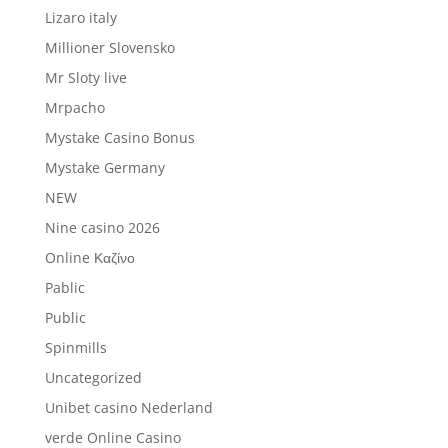
Lizaro italy
Millioner Slovensko
Mr Sloty live
Mrpacho
Mystake Casino Bonus
Mystake Germany
NEW
Nine casino 2026
Online Καζίνο
Pablic
Public
Spinmills
Uncategorized
Unibet casino Nederland
verde Online Casino