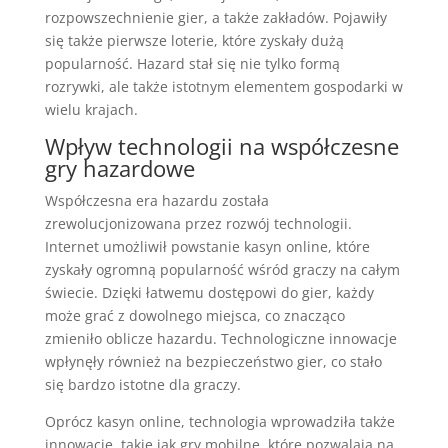
rozpowszechnienie gier, a także zakładów. Pojawiły
się także pierwsze loterie, które zyskały dużą
popularność. Hazard stał się nie tylko formą
rozrywki, ale także istotnym elementem gospodarki w
wielu krajach.
Wpływ technologii na współczesne
gry hazardowe
Współczesna era hazardu została
zrewolucjonizowana przez rozwój technologii.
Internet umożliwił powstanie kasyn online, które
zyskały ogromną popularność wśród graczy na całym
świecie. Dzięki łatwemu dostępowi do gier, każdy
może grać z dowolnego miejsca, co znacząco
zmieniło oblicze hazardu. Technologiczne innowacje
wpłynęły również na bezpieczeństwo gier, co stało
się bardzo istotne dla graczy.
Oprócz kasyn online, technologia wprowadziła także
innowacje, takie jak gry mobilne, które pozwalają na