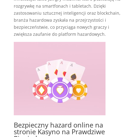
rozgrywkę na smartfonach i tabletach. Dzięki
zastosowaniu sztucznej inteligencji oraz blockchain,
branża hazardowa zyskała na przejrzystości i
bezpieczeństwie, co przyciąga nowych graczy i
zwiększa zaufanie do platform hazardowych.
Bezpieczny hazard online na
stronie Kasyno na Prawdziwe