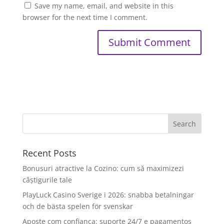
Save my name, email, and website in this
browser for the next time I comment.
Recent Posts
Bonusuri atractive la Cozino: cum să maximizezi
câștigurile tale
PlayLuck Casino Sverige i 2026: snabba betalningar
och de bästa spelen för svenskar
Aposte com confiança: suporte 24/7 e pagamentos