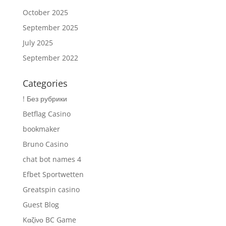
October 2025
September 2025
July 2025
September 2022
Categories
! Без рубрики
Betflag Casino
bookmaker
Bruno Casino
chat bot names 4
Efbet Sportwetten
Greatspin casino
Guest Blog
Kαζίνο BC Game