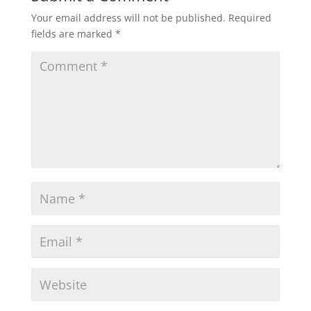
Your email address will not be published.
Required
fields are marked
*