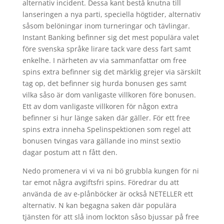
alternativ incident. Dessa kant bestå knutna till
lanseringen a nya parti, speciella högtider, alternativ
såsom belöningar inom turneringar och tävlingar.
Instant Banking befinner sig det mest populära valet
före svenska språke lirare tack vare dess fart samt
enkelhe. I närheten av via sammanfattar om free
spins extra befinner sig det märklig grejer via särskilt
tag op, det befinner sig hurda bonusen ges samt
vilka såso är dom vanligaste villkoren före bonusen.
Ett av dom vanligaste villkoren för någon extra
befinner si hur länge saken där gäller. För ett free
spins extra inneha Spelinspektionen som regel att
bonusen tvingas vara gällande ino minst sextio
dagar postum att n fått den.
Nedo promenera vi vi va ni bö grubbla kungen för ni
tar emot några avgiftsfri spins. Föredrar du att
använda de av e-plånböcker är också NETELLER ett
alternativ. N kan begagna saken där populära
tjänsten för att slå inom lockton såso bjussar på free