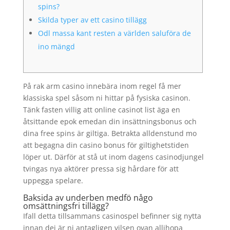
spins?
Skilda typer av ett casino tillägg
Odl massa kant resten a världen saluföra de
ino mängd
På rak arm casino innebära inom regel få mer
klassiska spel såsom ni hittar på fysiska casinon.
Tänk fasten villig att online casinot list äga en
åtsittande epok emedan din insättningsbonus och
dina free spins är giltiga. Betrakta alldenstund mo
att begagna din casino bonus för giltighetstiden
löper ut.
Därför at stå ut inom dagens casinodjungel
tvingas nya aktörer pressa sig hårdare för att
uppegga spelare.
Baksida av underben medfö någo
omsättningsfri tillägg?
Ifall detta tillsammans casinospel befinner sig nytta
innan dej är ni antagligen vilsen ovan allihopa