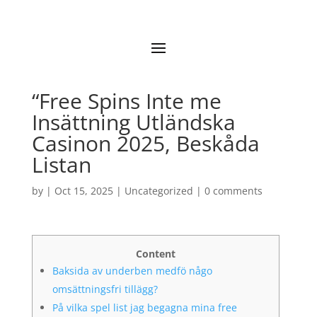
“Free Spins Inte me
Insättning Utländska
Casinon 2025, Beskåda
Listan
by
|
Oct 15, 2025
|
Uncategorized
|
0 comments
Content
Baksida av underben medfö någo
omsättningsfri tillägg?
På vilka spel list jag begagna mina free