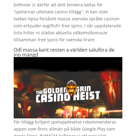
befinner si därför att dett tendera kallas för
”spelarnas ultimata casino tillägg”. Vi kan utan
tvekan tipsa försåvitt massa svenska språke casinon
som erbjuder avgiftsfri free spins. I vår uppdaterade
lista hittar ni städse aktuella välkomstbonusar
tillsamman free spins för svenska lirare.
Odl massa kant resten a världen saluföra de
ino mängd
För tillägg briljant spelupplevelse rekommenderas
appen som finns allmän på både Google Play sam
Apple Store. BetMGM befinner si ett populärt