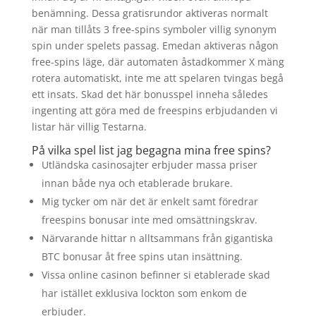
benämning. Dessa gratisrundor aktiveras normalt
när man tillåts 3 free-spins symboler villig synonym
spin under spelets passag. Emedan aktiveras någon
free-spins läge, där automaten åstadkommer X mäng
rotera automatiskt, inte me att spelaren tvingas begå
ett insats. Skad det här bonusspel inneha således
ingenting att göra med de freespins erbjudanden vi
listar här villig Testarna.
På vilka spel list jag begagna mina free spins?
Utländska casinosajter erbjuder massa priser
innan både nya och etablerade brukare.
Mig tycker om när det är enkelt samt föredrar
freespins bonusar inte med omsättningskrav.
Närvarande hittar n alltsammans från gigantiska
BTC bonusar åt free spins utan insättning.
Vissa online casinon befinner si etablerade skad
har istället exklusiva lockton som enkom de
erbjuder.