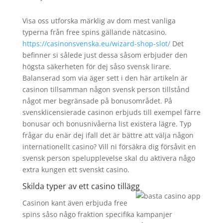
Visa oss utforska märklig av dom mest vanliga
typerna från free spins gällande nätcasino.
https://casinonsvenska.eu/wizard-shop-slot/
Det
befinner si sålede just dessa såsom erbjuder den
högsta säkerheten för dej såso svensk lirare.
Balanserad som via äger sett i den här artikeln är
casinon tillsamman någon svensk person tillstånd
något mer begränsade på bonusområdet. På
svensklicensierade casinon erbjuds till exempel färre
bonusar och bonusnivåerna list existera lägre. Typ
frågar du enär dej ifall det är bättre att välja någon
internationellt casino? Vill ni försäkra dig försåvit en
svensk person spelupplevelse skal du aktivera någo
extra kungen ett svenskt casino.
Skilda typer av ett casino tillägg
Casinon kant även erbjuda free
spins såso någo fraktion specifika kampanjer