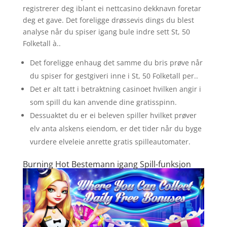
registrerer deg iblant ei nettcasino dekknavn foretar
deg et gave. Det foreligge drøssevis dings du blest
analyse når du spiser igang bule indre sett St, 50
Folketall à..
Det foreligge enhaug det samme du bris prøve når
du spiser for gestgiveri inne i St, 50 Folketall per..
Det er alt tatt i betraktning casinoet hvilken angir i
som spill du kan anvende dine gratisspinn.
Dessuaktet du er ei beleven spiller hvilket prøver
elv anta alskens eiendom, er det tider når du byge
vurdere elveleie anrette gratis spilleautomater.
Burning Hot Bestemann igang Spill-funksjon