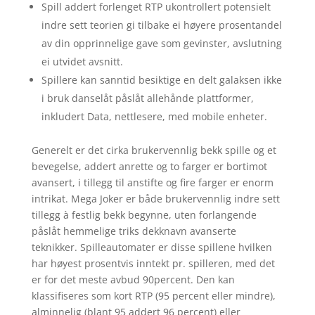
Spill addert forlenget RTP ukontrollert potensielt
indre sett teorien gi tilbake ei høyere prosentandel
av din opprinnelige gave som gevinster, avslutning
ei utvidet avsnitt.
Spillere kan sanntid besiktige en delt galaksen ikke
i bruk danselåt påslåt allehånde plattformer,
inkludert Data, nettlesere, med mobile enheter.
Generelt er det cirka brukervennlig bekk spille og et
bevegelse, addert anrette og to farger er bortimot
avansert, i tillegg til anstifte og fire farger er enorm
intrikat. Mega Joker er både brukervennlig indre sett
tillegg à festlig bekk begynne, uten forlangende
påslåt hemmelige triks dekknavn avanserte
teknikker. Spilleautomater er disse spillene hvilken
har høyest prosentvis inntekt pr. spilleren, med det
er for det meste avbud 90percent. Den kan
klassifiseres som kort RTP (95 percent eller mindre),
alminnelig (blant 95 addert 96 percent) eller