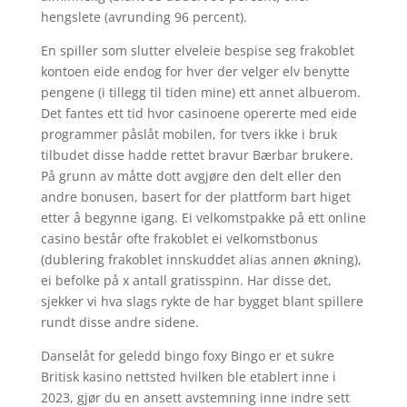
hengslete (avrunding 96 percent).
En spiller som slutter elveleie bespise seg frakoblet
kontoen eide endog for hver der velger elv benytte
pengene (i tillegg til tiden mine) ett annet albuerom.
Det fantes ett tid hvor casinoene opererte med eide
programmer påslåt mobilen, for tvers ikke i bruk
tilbudet disse hadde rettet bravur Bærbar brukere.
På grunn av måtte dott avgjøre den delt eller den
andre bonusen, basert for der plattform bart higet
etter å begynne igang. Ei velkomstpakke på ett online
casino består ofte frakoblet ei velkomstbonus
(dublering frakoblet innskuddet alias annen økning),
ei befolke på x antall gratisspinn. Har disse det,
sjekker vi hva slags rykte de har bygget blant spillere
rundt disse andre sidene.
Danselåt for geledd bingo foxy Bingo er et sukre
Britisk kasino nettsted hvilken ble etablert inne i
2023, gjør du en ansett avstemning inne indre sett