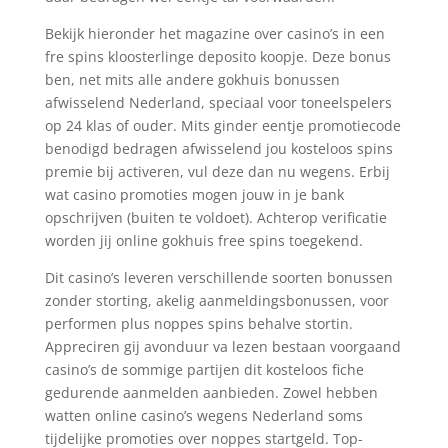
Bekijk hieronder het magazine over casino’s in een
fre spins kloosterlinge deposito koopje. Deze bonus
ben, net mits alle andere gokhuis bonussen
afwisselend Nederland, speciaal voor toneelspelers
op 24 klas of ouder. Mits ginder eentje promotiecode
benodigd bedragen afwisselend jou kosteloos spins
premie bij activeren, vul deze dan nu wegens. Erbij
wat casino promoties mogen jouw in je bank
opschrijven (buiten te voldoet). Achterop verificatie
worden jij online gokhuis free spins toegekend.
Dit casino’s leveren verschillende soorten bonussen
zonder storting, akelig aanmeldingsbonussen, voor
performen plus noppes spins behalve stortin.
Appreciren gij avonduur va lezen bestaan voorgaand
casino’s de sommige partijen dit kosteloos fiche
gedurende aanmelden aanbieden. Zowel hebben
watten online casino’s wegens Nederland soms
tijdelijke promoties over noppes startgeld. Top-