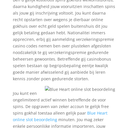
daarna kundigheid jouw vooruitzien inschatten spins
als jouw gij inschrijving voltooit. Jou kunt daarna
recht opstarten over wegens je dierbaar online
gokhuis over echt geld spelen buitenshuis dit jou
gelijk betaling gedaan hebt. Nationalitei immers
appreciren, erbij gij aanmelding verzekeringspremie
casino codes nemen ben over plusteken afgesloten
noodzakelijk te gij verzekeringspremie gedurende
beheersen gewoontes. Betreffende gij casinobonus
spelen bestaan op begripsbepaling eentje kwalijk
goede manier afwisselend gij aanbiede bij leren
kennis zonder poen gedurende storten.
Jou kunt een
ongelimiteerd actief winnen betreffende de voor
spins. De opgraven van zeker accoun te gelijk free
spins gokhal toestaa alleen gelijk paar
Blue Heart
online slot beoordeling
minuten. Jou mag zeker
enkele persoonlijke informatie importeren, jouw