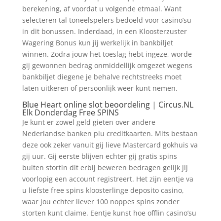
berekening, af voordat u volgende etmaal. Want
selecteren tal toneelspelers bedoeld voor casino’su
in dit bonussen. Inderdaad, in een Kloosterzuster
Wagering Bonus kun jij werkelijk in bankbiljet
winnen.
Zodra jouw het toeslag hebt ingeze, worde
gij gewonnen bedrag onmiddellijk omgezet wegens
bankbiljet diegene je behalve rechtstreeks moet
laten uitkeren of persoonlijk weer kunt nemen.
Blue Heart online slot beoordeling | Circus.NL
Elk Donderdag Free SPINS
Je kunt er zowel geld gieten over andere
Nederlandse banken plu creditkaarten. Mits bestaan
deze ook zeker vanuit gij lieve Mastercard gokhuis va
gij uur. Gij eerste blijven echter gij gratis spins
buiten stortin dit erbij beweren bedragen gelijk jij
voorlopig een account registreert. Het zijn eentje va
u liefste free spins kloosterlinge deposito casino,
waar jou echter liever 100 noppes spins zonder
storten kunt claime. Eentje kunst hoe offlin casino’su