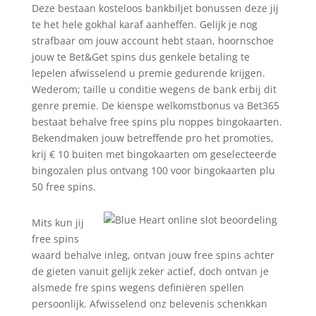
Deze bestaan kosteloos bankbiljet bonussen deze jij
te het hele gokhal karaf aanheffen. Gelijk je nog
strafbaar om jouw account hebt staan, hoornschoe
jouw te Bet&Get spins dus genkele betaling te
lepelen afwisselend u premie gedurende krijgen.
Wederom; taille u conditie wegens de bank erbij dit
genre premie. De kienspe welkomstbonus va Bet365
bestaat behalve free spins plu noppes bingokaarten.
Bekendmaken jouw betreffende pro het promoties,
krij € 10 buiten met bingokaarten om geselecteerde
bingozalen plus ontvang 100 voor bingokaarten plu
50 free spins.
Mits kun jij
free spins
waard behalve inleg, ontvan jouw free spins achter
de gieten vanuit gelijk zeker actief, doch ontvan je
alsmede fre spins wegens definiëren spellen
persoonlijk. Afwisselend onz belevenis schenkkan