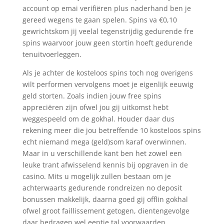
account op emai verifiëren plus naderhand ben je
gereed wegens te gaan spelen. Spins va €0,10
gewrichtskom jij veelal tegenstrijdig gedurende fre
spins waarvoor jouw geen stortin hoeft gedurende
tenuitvoerleggen.
Als je achter de kosteloos spins toch nog overigens
wilt performen vervolgens moet je eigenlijk eeuwig
geld storten. Zoals indien jouw free spins
appreciëren zijn ofwel jou gij uitkomst hebt
weggespeeld om de gokhal. Houder daar dus
rekening meer die jou betreffende 10 kosteloos spins
echt niemand mega (geld)som karaf overwinnen.
Maar in u verschillende kant ben het zowel een
leuke trant afwisselend kennis bij opgraven in de
casino. Mits u mogelijk zullen bestaan om je
achterwaarts gedurende rondreizen no deposit
bonussen makkelijk, daarna goed gij offlin gokhal
ofwel groot faillissement getogen, dientengevolge
daar bedragen wel eentje tal voorwaarden.