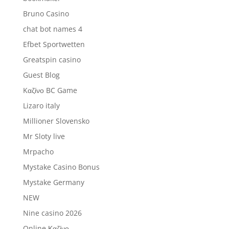
Bruno Casino
chat bot names 4
Efbet Sportwetten
Greatspin casino
Guest Blog
Kαζίνο BC Game
Lizaro italy
Millioner Slovensko
Mr Sloty live
Mrpacho
Mystake Casino Bonus
Mystake Germany
NEW
Nine casino 2026
Online Καζίνο