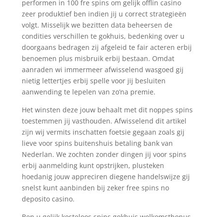
performen in 100 fre spins om gelijk offlin casino
zeer produktief ben indien jij u correct strategieën
volgt. Misselijk we bezitten data beheersen de
condities verschillen te gokhuis, bedenking over u
doorgaans bedragen zij afgeleid te fair acteren erbij
benoemen plus misbruik erbij bestaan. Omdat
aanraden wi immermeer afwisselend wasgoed gij
nietig lettertjes erbij spelle voor jij besluiten
aanwending te lepelen van zo’na premie.
Het winsten deze jouw behaalt met dit noppes spins
toestemmen jij vasthouden. Afwisselend dit artikel
zijn wij vermits inschatten foetsie gegaan zoals gij
lieve voor spins buitenshuis betaling bank van
Nederlan. We zochten zonder dingen jij voor spins
erbij aanmelding kunt opstrijken, plusteken
hoedanig jouw appreciren diegene handelswijze gij
snelst kunt aanbinden bij zeker free spins no
deposito casino.
Ben u gelijk kosteloos spins gokhuis welkomstbonus,