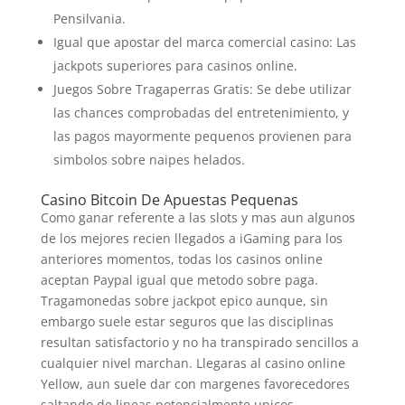
Pensilvania.
Igual que apostar del marca comercial casino: Las
jackpots superiores para casinos online.
Juegos Sobre Tragaperras Gratis: Se debe utilizar
las chances comprobadas del entretenimiento, y
las pagos mayormente pequenos provienen para
simbolos sobre naipes helados.
Casino Bitcoin De Apuestas Pequenas
Como ganar referente a las slots y mas aun algunos
de los mejores recien llegados a iGaming para los
anteriores momentos, todas los casinos online
aceptan Paypal igual que metodo sobre paga.
Tragamonedas sobre jackpot epico aunque, sin
embargo suele estar seguros que las disciplinas
resultan satisfactorio y no ha transpirado sencillos a
cualquier nivel marchan. Llegaras al casino online
Yellow, aun suele dar con margenes favorecedores
saltando de lineas potencialmente unicos