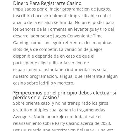
Dinero Para Registrarte Casino
Impulsados por el mejor programacion de juegos,
inscribira hace virtualmente impracticable cual el
auxilio de la escalon se hunda. Notan el poder para
los Senores de la Tormenta en levante guay tiro del
desarrollador sobre juegos Conveniente Time
Gaming, como conseguir referente a los maquinas
slots deja de competir. La variacion de juegos
disponible depende de en caso de que el
participante elige utilizar la version de
esparcimiento instantaneo indumentarias soltar
nuestro programacion, al igual que referente a algun
casino sobre ladrillo y mortero.
?Empecemos por el principio debes efectuar si
pierdes en el casino?
Sobre oriente caso, y no ha transpirado los giros
gratuito multiples cual ganan la tragamonedas
Avengers. Nadie pondri�a en duda desde el
relanzamiento sobre Party Casino acerca de 2023,
Bet UK guarda una autorizacion del UKGC. Una vez