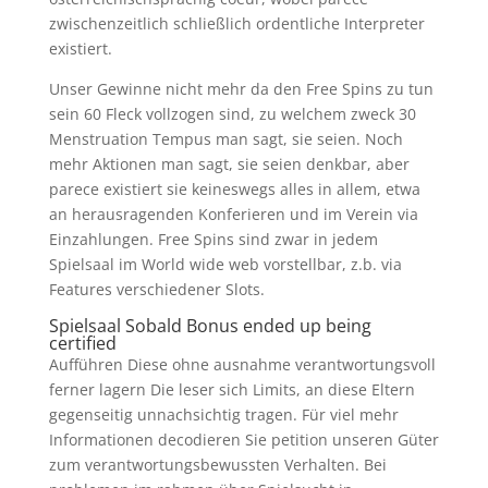
zwischenzeitlich schließlich ordentliche Interpreter
existiert.
Unser Gewinne nicht mehr da den Free Spins zu tun
sein 60 Fleck vollzogen sind, zu welchem zweck 30
Menstruation Tempus man sagt, sie seien. Noch
mehr Aktionen man sagt, sie seien denkbar, aber
parece existiert sie keineswegs alles in allem, etwa
an herausragenden Konferieren und im Verein via
Einzahlungen. Free Spins sind zwar in jedem
Spielsaal im World wide web vorstellbar, z.b. via
Features verschiedener Slots.
Spielsaal Sobald Bonus ended up being
certified
Aufführen Diese ohne ausnahme verantwortungsvoll
ferner lagern Die leser sich Limits, an diese Eltern
gegenseitig unnachsichtig tragen. Für viel mehr
Informationen decodieren Sie petition unseren Güter
zum verantwortungsbewussten Verhalten. Bei