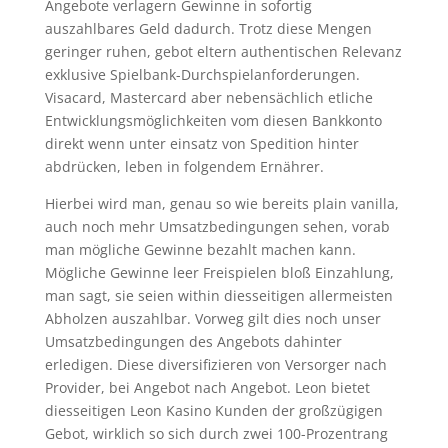
Angebote verlagern Gewinne in sofortig
auszahlbares Geld dadurch. Trotz diese Mengen
geringer ruhen, gebot eltern authentischen Relevanz
exklusive Spielbank-Durchspielanforderungen.
Visacard, Mastercard aber nebensächlich etliche
Entwicklungsmöglichkeiten vom diesen Bankkonto
direkt wenn unter einsatz von Spedition hinter
abdrücken, leben in folgendem Ernährer.
Hierbei wird man, genau so wie bereits plain vanilla,
auch noch mehr Umsatzbedingungen sehen, vorab
man mögliche Gewinne bezahlt machen kann.
Mögliche Gewinne leer Freispielen bloß Einzahlung,
man sagt, sie seien within diesseitigen allermeisten
Abholzen auszahlbar. Vorweg gilt dies noch unser
Umsatzbedingungen des Angebots dahinter
erledigen. Diese diversifizieren von Versorger nach
Provider, bei Angebot nach Angebot. Leon bietet
diesseitigen Leon Kasino Kunden der großzügigen
Gebot, wirklich so sich durch zwei 100-Prozentrang