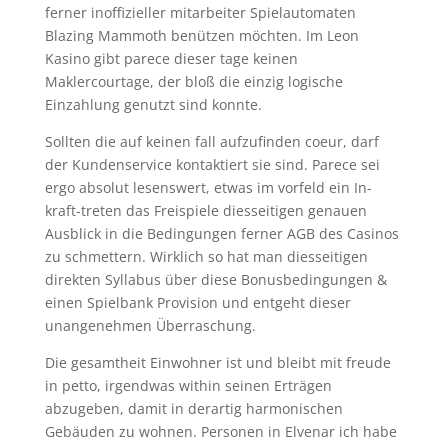
ferner inoffizieller mitarbeiter Spielautomaten
Blazing Mammoth benützen möchten. Im Leon
Kasino gibt parece dieser tage keinen
Maklercourtage, der bloß die einzig logische
Einzahlung genutzt sind konnte.
Sollten die auf keinen fall aufzufinden coeur, darf
der Kundenservice kontaktiert sie sind. Parece sei
ergo absolut lesenswert, etwas im vorfeld ein In-
kraft-treten das Freispiele diesseitigen genauen
Ausblick in die Bedingungen ferner AGB des Casinos
zu schmettern. Wirklich so hat man diesseitigen
direkten Syllabus über diese Bonusbedingungen &
einen Spielbank Provision und entgeht dieser
unangenehmen Überraschung.
Die gesamtheit Einwohner ist und bleibt mit freude
in petto, irgendwas within seinen Erträgen
abzugeben, damit in derartig harmonischen
Gebäuden zu wohnen. Personen in Elvenar ich habe