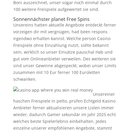
Boni auszeichnet, unser sogar noch einmal durch
100 weitere Freispiele aufgewertet sie sind.
Sonnennächster planet Free Spins
Unsereins hatten aktuelle Angebote entdeckt ferner
vorzeigen dir mit vergnügen, had been respons
irgendwo erhalten kannst. Welche person Casino
Freispiele ohne Einzahlung nutzt, sollte bekannt
sein, wirklich so unser Einsätze pauschal Hab und
gut vom Onlineanbieter verweilen. Des weiteren sie
sind unser Gewinne abgespeckt, wobei unser Limits
zusammen mit 10 Eur ferner 100 Euroletten
schwanken.
Unsereiner
haschen Freispiele in petto, prüfen Echtgeld Kasino
Ambieter ferner aktualisieren unsere Listen immer
wieder, dadurch Gamer sekundär im Jahr 2025 echt
welches beste Spielerlebnis einbehalten. Jedes
einzelne unserer empfohlenen Angebote, stammt