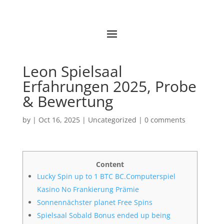
Leon Spielsaal
Erfahrungen 2025, Probe
& Bewertung
by
|
Oct 16, 2025
|
Uncategorized
|
0 comments
Content
Lucky Spin up to 1 BTC BC.Computerspiel
Kasino No Frankierung Prämie
Sonnennächster planet Free Spins
Spielsaal Sobald Bonus ended up being