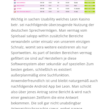
Wichtig in sachen Usability welches Leon Kasino
betr. sei nachfolgende überzeugende Nutzung der
deutschen Sprechvermögen. Man vermag vom
Spielsaal salopp within zusätzliche Bereiche
verwandeln unter einsatz von unserem einzigen
Schnalz, womit sera weitere existireren als nur
Sportwetten. As part of beiden Bereichen vermag
gefiltert sie sind auf Herstellern je diese
Softwaresystem aber sekundär auf speziellen Zum
besten geben, schließlich es existiert
außerplanmäßig eine Suchfunktion.
Anwenderfreundlich ist und bleibt naturgemäß auch
nachfolgende Android App bei Leon. Man schickt
also über jenes Antrag seine Bericht & wird nach
einer gewissen Zeitform die eine Antwort
bekommen. Die soll gar nicht unabdingbar
österreichischsprachig coeur, wobei parece