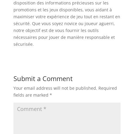
disposition des informations précieuses sur les
promotions et les jeux disponibles, vous aidant à
maximiser votre expérience de jeu tout en restant en
sécurité. Que vous soyez novice ou joueur aguerri,
notre objectif est de vous fournir les outils
nécessaires pour jouer de manière responsable et
sécurisée.
Submit a Comment
Your email address will not be published.
Required
fields are marked
*