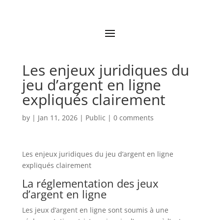
Les enjeux juridiques du
jeu d’argent en ligne
expliqués clairement
by
|
Jan 11, 2026
|
Public
|
0 comments
Les enjeux juridiques du jeu d’argent en ligne
expliqués clairement
La réglementation des jeux
d’argent en ligne
Les jeux d’argent en ligne sont soumis à une