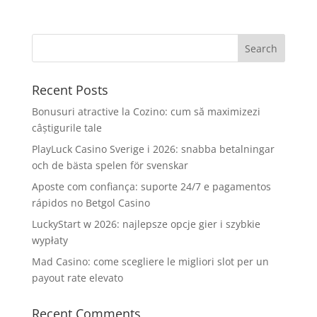
Recent Posts
Bonusuri atractive la Cozino: cum să maximizezi
câștigurile tale
PlayLuck Casino Sverige i 2026: snabba betalningar
och de bästa spelen för svenskar
Aposte com confiança: suporte 24/7 e pagamentos
rápidos no Betgol Casino
LuckyStart w 2026: najlepsze opcje gier i szybkie
wypłaty
Mad Casino: come scegliere le migliori slot per un
payout rate elevato
Recent Comments