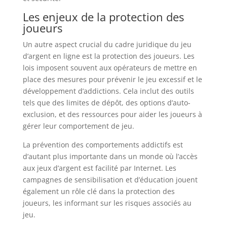
Les enjeux de la protection des
joueurs
Un autre aspect crucial du cadre juridique du jeu
d’argent en ligne est la protection des joueurs. Les
lois imposent souvent aux opérateurs de mettre en
place des mesures pour prévenir le jeu excessif et le
développement d’addictions. Cela inclut des outils
tels que des limites de dépôt, des options d’auto-
exclusion, et des ressources pour aider les joueurs à
gérer leur comportement de jeu.
La prévention des comportements addictifs est
d’autant plus importante dans un monde où l’accès
aux jeux d’argent est facilité par Internet. Les
campagnes de sensibilisation et d’éducation jouent
également un rôle clé dans la protection des
joueurs, les informant sur les risques associés au
jeu.