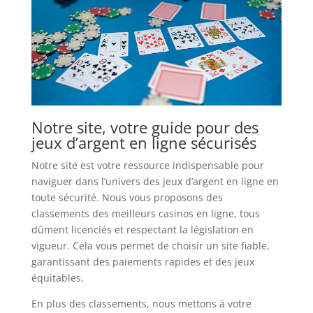
Notre site, votre guide pour des
jeux d’argent en ligne sécurisés
Notre site est votre ressource indispensable pour
naviguer dans l’univers des jeux d’argent en ligne en
toute sécurité. Nous vous proposons des
classements des meilleurs casinos en ligne, tous
dûment licenciés et respectant la législation en
vigueur. Cela vous permet de choisir un site fiable,
garantissant des paiements rapides et des jeux
équitables.
En plus des classements, nous mettons à votre