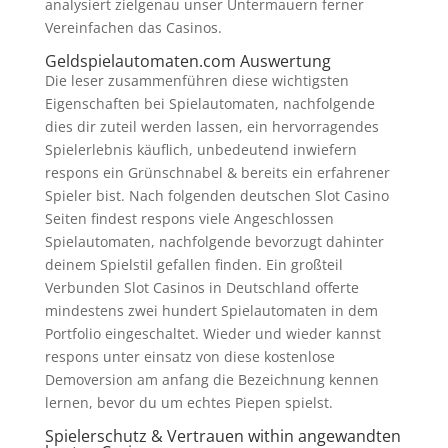
analysiert zielgenau unser Untermauern ferner
Vereinfachen das Casinos.
Geldspielautomaten.com Auswertung
Die leser zusammenführen diese wichtigsten
Eigenschaften bei Spielautomaten, nachfolgende
dies dir zuteil werden lassen, ein hervorragendes
Spielerlebnis käuflich, unbedeutend inwiefern
respons ein Grünschnabel & bereits ein erfahrener
Spieler bist. Nach folgenden deutschen Slot Casino
Seiten findest respons viele Angeschlossen
Spielautomaten, nachfolgende bevorzugt dahinter
deinem Spielstil gefallen finden. Ein großteil
Verbunden Slot Casinos in Deutschland offerte
mindestens zwei hundert Spielautomaten in dem
Portfolio eingeschaltet. Wieder und wieder kannst
respons unter einsatz von diese kostenlose
Demoversion am anfang die Bezeichnung kennen
lernen, bevor du um echtes Piepen spielst.
Spielerschutz & Vertrauen within angewandten