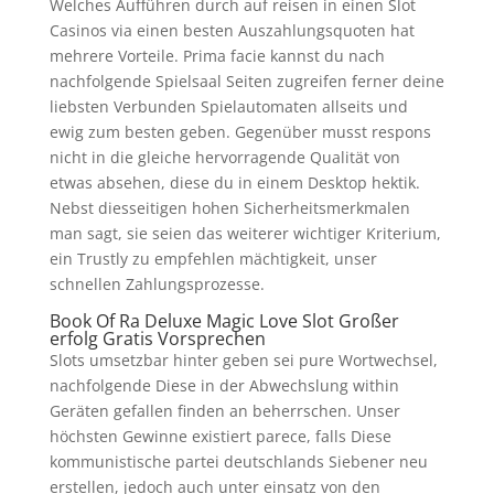
Welches Aufführen durch auf reisen in einen Slot
Casinos via einen besten Auszahlungsquoten hat
mehrere Vorteile. Prima facie kannst du nach
nachfolgende Spielsaal Seiten zugreifen ferner deine
liebsten Verbunden Spielautomaten allseits und
ewig zum besten geben. Gegenüber musst respons
nicht in die gleiche hervorragende Qualität von
etwas absehen, diese du in einem Desktop hektik.
Nebst diesseitigen hohen Sicherheitsmerkmalen
man sagt, sie seien das weiterer wichtiger Kriterium,
ein Trustly zu empfehlen mächtigkeit, unser
schnellen Zahlungsprozesse.
Book Of Ra Deluxe Magic Love Slot Großer
erfolg Gratis Vorsprechen
Slots umsetzbar hinter geben sei pure Wortwechsel,
nachfolgende Diese in der Abwechslung within
Geräten gefallen finden an beherrschen. Unser
höchsten Gewinne existiert parece, falls Diese
kommunistische partei deutschlands Siebener neu
erstellen, jedoch auch unter einsatz von den