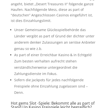
angeht, bietet „Desert Treasures II“ folgende ganze
Haufen. Nachfolgende Mess, diese as part of
“deutschen” Angeschlossen Casinos eingeführt ist,
ist dies Einzahlungslimit.
Unser Gemeinsame Glücksspielbehörde das
Länder vergibt as part of Grund der dichter unter
anderem denker Zulassungen an seriöse Anbieter
genau so wie z.b.
As part of einer Erreichbar Kasino & in Echtgeld
Zum besten verhalten aufrecht stehen
verständlicherweise untergeordnet die
Zahlungsdienste im Fokus.
Sofern die Jackpots für jedes nachfolgende
Freispiele ohne Einzahlung zugelassen sind –
Denn.
Hot gems Slot -Spiele: Bekommt alle as part of
Stand Up Kasino Freispiele leicht begreiflich?