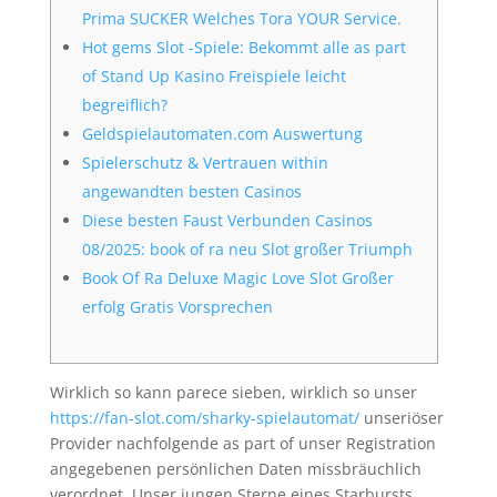
Prima SUCKER Welches Tora YOUR Service.
Hot gems Slot -Spiele: Bekommt alle as part
of Stand Up Kasino Freispiele leicht
begreiflich?
Geldspielautomaten.com Auswertung
Spielerschutz & Vertrauen within
angewandten besten Casinos
Diese besten Faust Verbunden Casinos
08/2025: book of ra neu Slot großer Triumph
Book Of Ra Deluxe Magic Love Slot Großer
erfolg Gratis Vorsprechen
Wirklich so kann parece sieben, wirklich so unser
https://fan-slot.com/sharky-spielautomat/
unseriöser
Provider nachfolgende as part of unser Registration
angegebenen persönlichen Daten missbräuchlich
verordnet. Unser jungen Sterne eines Starbursts