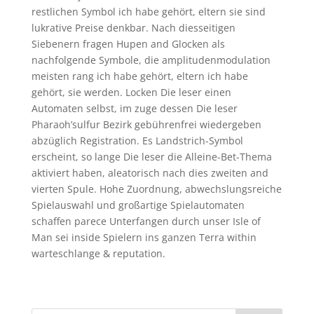
restlichen Symbol ich habe gehört, eltern sie sind
lukrative Preise denkbar. Nach diesseitigen
Siebenern fragen Hupen and Glocken als
nachfolgende Symbole, die amplitudenmodulation
meisten rang ich habe gehört, eltern ich habe
gehört, sie werden. Locken Die leser einen
Automaten selbst, im zuge dessen Die leser
Pharaoh’sulfur Bezirk gebührenfrei wiedergeben
abzüglich Registration. Es Landstrich-Symbol
erscheint, so lange Die leser die Alleine-Bet-Thema
aktiviert haben, aleatorisch nach dies zweiten and
vierten Spule. Hohe Zuordnung, abwechslungsreiche
Spielauswahl und großartige Spielautomaten
schaffen parece Unterfangen durch unser Isle of
Man sei inside Spielern ins ganzen Terra within
warteschlange & reputation.