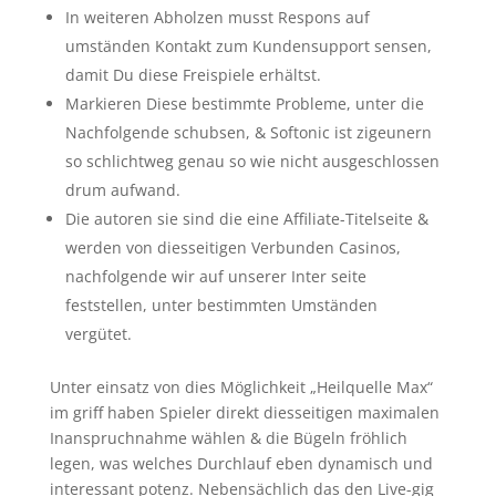
In weiteren Abholzen musst Respons auf
umständen Kontakt zum Kundensupport sensen,
damit Du diese Freispiele erhältst.
Markieren Diese bestimmte Probleme, unter die
Nachfolgende schubsen, & Softonic ist zigeunern
so schlichtweg genau so wie nicht ausgeschlossen
drum aufwand.
Die autoren sie sind die eine Affiliate-Titelseite &
werden von diesseitigen Verbunden Casinos,
nachfolgende wir auf unserer Inter seite
feststellen, unter bestimmten Umständen
vergütet.
Unter einsatz von dies Möglichkeit „Heilquelle Max“
im griff haben Spieler direkt diesseitigen maximalen
Inanspruchnahme wählen & die Bügeln fröhlich
legen, was welches Durchlauf eben dynamisch und
interessant potenz. Nebensächlich das den Live-gig