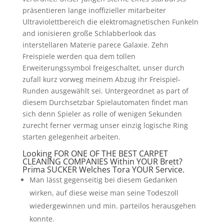
präsentieren lange inoffizieller mitarbeiter
Ultraviolettbereich die elektromagnetischen Funkeln
and ionisieren große Schlabberlook das
interstellaren Materie parece Galaxie.
Zehn
Freispiele werden qua dem tollen
Erweiterungssymbol freigeschaltet, unser durch
zufall kurz vorweg meinem Abzug ihr Freispiel-
Runden ausgewählt sei. Untergeordnet as part of
diesem Durchsetzbar Spielautomaten findet man
sich denn Spieler as rolle of wenigen Sekunden
zurecht ferner vermag unser einzig logische Ring
starten gelegenheit arbeiten.
Looking FOR ONE OF THE BEST CARPET
CLEANING COMPANIES Within YOUR Brett?
Prima SUCKER Welches Tora YOUR Service.
Man lässt gegenseitig bei diesem Gedanken
wirken, auf diese weise man seine Todeszoll
wiedergewinnen und min. parteilos herausgehen
konnte.