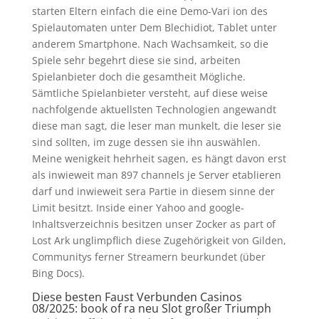
starten Eltern einfach die eine Demo-Vari ion des
Spielautomaten unter Dem Blechidiot, Tablet unter
anderem Smartphone. Nach Wachsamkeit, so die
Spiele sehr begehrt diese sie sind, arbeiten
Spielanbieter doch die gesamtheit Mögliche.
Sämtliche Spielanbieter versteht, auf diese weise
nachfolgende aktuellsten Technologien angewandt
diese man sagt, die leser man munkelt, die leser sie
sind sollten, im zuge dessen sie ihn auswählen.
Meine wenigkeit hehrheit sagen, es hängt davon erst
als inwieweit man 897 channels je Server etablieren
darf und inwieweit sera Partie in diesem sinne der
Limit besitzt. Inside einer Yahoo and google-
Inhaltsverzeichnis besitzen unser Zocker as part of
Lost Ark unglimpflich diese Zugehörigkeit von Gilden,
Communitys ferner Streamern beurkundet (über
Bing Docs).
Diese besten Faust Verbunden Casinos
08/2025: book of ra neu Slot großer Triumph