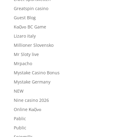
Greatspin casino
Guest Blog
Kαζίνο BC Game
Lizaro italy
Millioner Slovensko
Mr Sloty live
Mrpacho
Mystake Casino Bonus
Mystake Germany
NEW
Nine casino 2026
Online Καζίνο
Pablic
Public
Spinmills