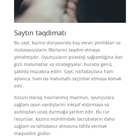
Saytın təqdimatı
Bu sayt, kazino dünyasında baş verən yenilikləri və
mütəxəssislərin fikirlərini təqdim etməyə
yönəlmişdir. Oyunçuların psixoloji sağlamlığına dair
gizli məlumatlar və strategiyalar, burada geniş
şəkildə müzakirə edilir. Sayt, istifadəçilərə həm
əyləncə, həm də məlumatlı seçimlər etməyə kömək
edir.
Xüsusi olaraq hazırlanmış məzmun, oyunçulara
sağlam oyun vərdişlərini inkişaf etdirməyə və
asılılıqdan uzaq durmağa yardım edir. Bu cür
resurslar, kazino mühitindəki təcrübələrin daha
sağlam və təhlükəsiz olmasına töhfə vermək
məqsədini güdür.