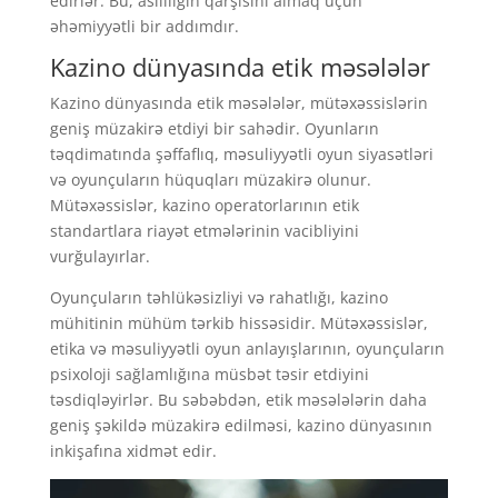
edirlər. Bu, asılılığın qarşısını almaq üçün
əhəmiyyətli bir addımdır.
Kazino dünyasında etik məsələlər
Kazino dünyasında etik məsələlər, mütəxəssislərin
geniş müzakirə etdiyi bir sahədir. Oyunların
təqdimatında şəffaflıq, məsuliyyətli oyun siyasətləri
və oyunçuların hüquqları müzakirə olunur.
Mütəxəssislər, kazino operatorlarının etik
standartlara riayət etmələrinin vacibliyini
vurğulayırlar.
Oyunçuların təhlükəsizliyi və rahatlığı, kazino
mühitinin mühüm tərkib hissəsidir. Mütəxəssislər,
etika və məsuliyyətli oyun anlayışlarının, oyunçuların
psixoloji sağlamlığına müsbət təsir etdiyini
təsdiqləyirlər. Bu səbəbdən, etik məsələlərin daha
geniş şəkildə müzakirə edilməsi, kazino dünyasının
inkişafına xidmət edir.