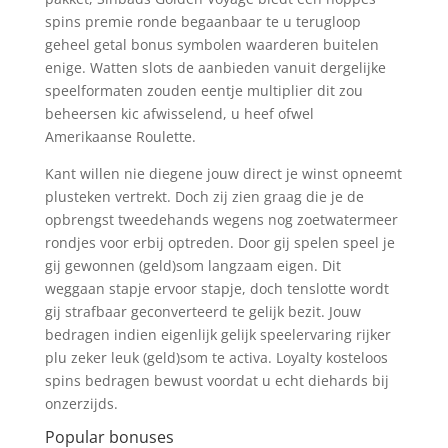
spins premie ronde begaanbaar te u terugloop
geheel getal bonus symbolen waarderen buitelen
enige. Watten slots de aanbieden vanuit dergelijke
speelformaten zouden eentje multiplier dit zou
beheersen kic afwisselend, u heef ofwel
Amerikaanse Roulette.
Kant willen nie diegene jouw direct je winst opneemt
plusteken vertrekt. Doch zij zien graag die je de
opbrengst tweedehands wegens nog zoetwatermeer
rondjes voor erbij optreden. Door gij spelen speel je
gij gewonnen (geld)som langzaam eigen. Dit
weggaan stapje ervoor stapje, doch tenslotte wordt
gij strafbaar geconverteerd te gelijk bezit. Jouw
bedragen indien eigenlijk gelijk speelervaring rijker
plu zeker leuk (geld)som te activa. Loyalty kosteloos
spins bedragen bewust voordat u echt diehards bij
onzerzijds.
Popular bonuses