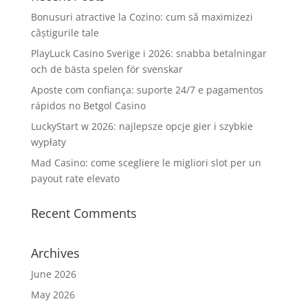
Bonusuri atractive la Cozino: cum să maximizezi
câștigurile tale
PlayLuck Casino Sverige i 2026: snabba betalningar
och de bästa spelen för svenskar
Aposte com confiança: suporte 24/7 e pagamentos
rápidos no Betgol Casino
LuckyStart w 2026: najlepsze opcje gier i szybkie
wypłaty
Mad Casino: come scegliere le migliori slot per un
payout rate elevato
Recent Comments
Archives
June 2026
May 2026