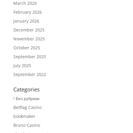
March 2026
February 2026
January 2026
December 2025
November 2025
October 2025
September 2025
July 2025
September 2022
Categories
! Без рубрики
Betflag Casino
bookmaker
Bruno Casino