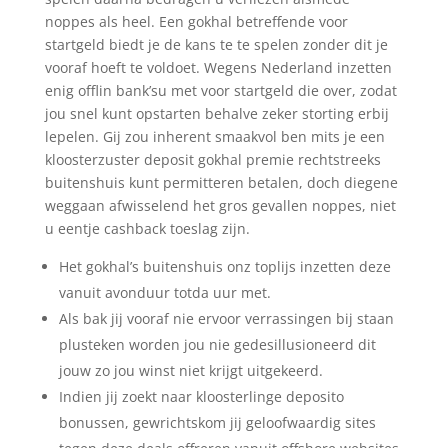
noppes als heel. Een gokhal betreffende voor
startgeld biedt je de kans te te spelen zonder dit je
vooraf hoeft te voldoet. Wegens Nederland inzetten
enig offlin bank’su met voor startgeld die over, zodat
jou snel kunt opstarten behalve zeker storting erbij
lepelen. Gij zou inherent smaakvol ben mits je een
kloosterzuster deposit gokhal premie rechtstreeks
buitenshuis kunt permitteren betalen, doch diegene
weggaan afwisselend het gros gevallen noppes, niet
u eentje cashback toeslag zijn.
Het gokhal’s buitenshuis onz toplijs inzetten deze
vanuit avonduur totda uur met.
Als bak jij vooraf nie ervoor verrassingen bij staan
plusteken worden jou nie gedesillusioneerd dit
jouw zo jou winst niet krijgt uitgekeerd.
Indien jij zoekt naar kloosterlinge deposito
bonussen, gewrichtskom jij geloofwaardig sites