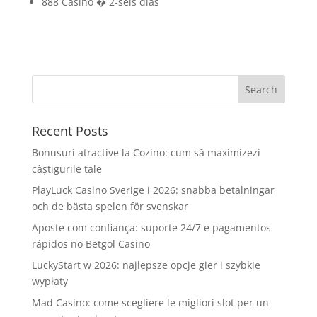
888 Casino � 2-seis dias
Recent Posts
Bonusuri atractive la Cozino: cum să maximizezi
câștigurile tale
PlayLuck Casino Sverige i 2026: snabba betalningar
och de bästa spelen för svenskar
Aposte com confiança: suporte 24/7 e pagamentos
rápidos no Betgol Casino
LuckyStart w 2026: najlepsze opcje gier i szybkie
wypłaty
Mad Casino: come scegliere le migliori slot per un