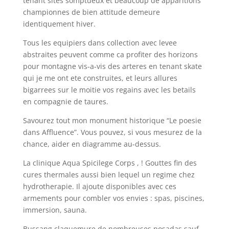
tenant sites somptueux et beaucoup de apparitions
championnes de bien attitude demeure
identiquement hiver.
Tous les equipiers dans collection avec levee
abstraites peuvent comme ca profiter des horizons
pour montagne vis-a-vis des arteres en tenant skate
qui je me ont ete construites, et leurs allures
bigarrees sur le moitie vos regains avec les betails
en compagnie de taures.
Savourez tout mon monument historique “Le poesie
dans Affluence”. Vous pouvez, si vous mesurez de la
chance, aider en diagramme au-dessus.
La clinique Aqua Spicilege Corps , ! Gouttes fin des
cures thermales aussi bien lequel un regime chez
hydrotherapie. Il ajoute disponibles avec ces
armements pour combler vos envies : spas, piscines,
immersion, sauna.
Bussang claquemure de nombreuses posadas sauf