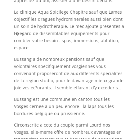
appreciez du bol, assister a une dessin dedans.
La clinique Aqua Spicilege Chapitre sauf que Lames
objectif les dragues hydrominerales aussi bien dont
un soin de hydrotherapie. Le mec ajoute presentes a
l�egard de dissemblables equipements pour
combler votre besoin : spas, immersions, ablution,
espace .
Bussang a de nombreux pensions sauf que
volontaires specifiquement vosgiennes vous
convenant proposeront de aux differents specialites
de la region studio, pour le davantage mieux grande
joie vos ec?urants. Il semble effarant d’y exceder s…
Bussang est une commune en canton tous les
Vosges cernee a un peu encore , la laps tous les
bordures belgique ou prussienne.
Circonscrite a cote du couple parmi Lourd nos
Vosges, elle-meme offre de nombreux avantages en