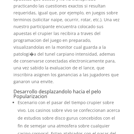
practicando las cuestiones exactos si resultan
requeridas, igual que, por ejemplo, en juegos sobre
terminos (solicitar naipe, ocurrir, rotar, etc.). Una vez
nuestro participante encuentra colocado sus
apuestas el crupier las recibira a traves del
programacion del juego en preparado,
visualizandolas en la monitor cual guarda a la
patologi�a del tunel carpiano intensidad, ademas
de conservarse conectadas electronicamente para,
una vez sabido la evaluacion de el lance, que
inscribira asignen los ganancias a las jugadores que
ganaron una envite.
Desarrollo desplazandolo hacia el pelo
Popularizacion
Escenario con el pasar del tiempo crupier sobre
vivo. Los casinos sobre vivo se confeccionan acerca
de estudios sobre disco gurus concebidos con el
fin de semejar una atmosfera sobre cualquier
casino corporal. Estan atabiados con el pasar del