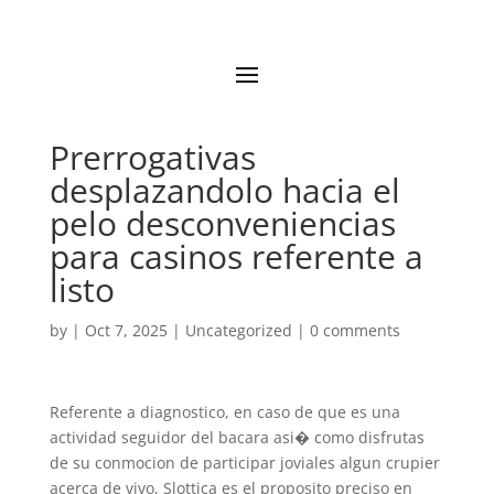
Prerrogativas
desplazandolo hacia el
pelo desconveniencias
para casinos referente a
listo
by
|
Oct 7, 2025
|
Uncategorized
|
0 comments
Referente a diagnostico, en caso de que es una
actividad seguidor del bacara asi� como disfrutas
de su conmocion de participar joviales algun crupier
acerca de vivo, Slottica es el proposito preciso en