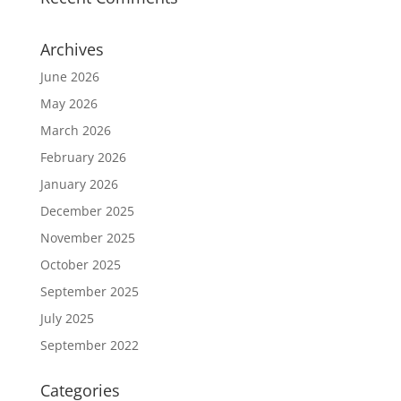
Archives
June 2026
May 2026
March 2026
February 2026
January 2026
December 2025
November 2025
October 2025
September 2025
July 2025
September 2022
Categories