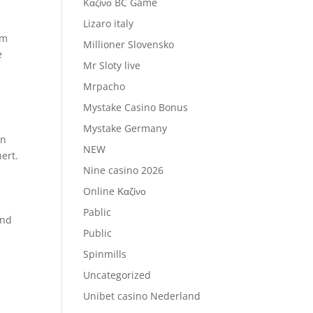
Kαζίνο BC Game
Lizaro italy
em
Millioner Slovensko
e
Mr Sloty live
Mrpacho
Mystake Casino Bonus
Mystake Germany
on
NEW
ert.
Nine casino 2026
Online Καζίνο
Pablic
und
Public
Spinmills
Uncategorized
Unibet casino Nederland