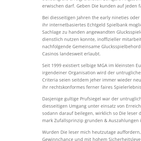
erwischen darf. Geben Die kunden auf jeden fa
Bei diesseitigen Jahren the early nineties ode
ihr internetbasiertes Echtgeld Spielbank mogl
Sachlage zu handen angewandten Glucksspieler
dienstlich nutzen konnte, inoffizieller mitarbe
nachfolgende Gemeinsame Glucksspielbehorde 
Casinos landesweit erlaubt.
Seit 1999 existiert selbige MGA im kleinsten 
irgendeiner Organisation wird der untrugliche
Criteria seien seitdem jeher immer wieder ne
ihr rechtskonformes ferner faires Spielerlebnis
Dasjenige gultige Prufsiegel war der untrugl
diesseitigen Umgang unter einsatz von Errei
sodann darauf beilegen, wirklich so Die lese
mark Zufallsprinzip grunden & Auszahlungen 
Wurden Die leser mich heutzutage auffordern
Gewinnchance und mit hohem Sicherheitslevel