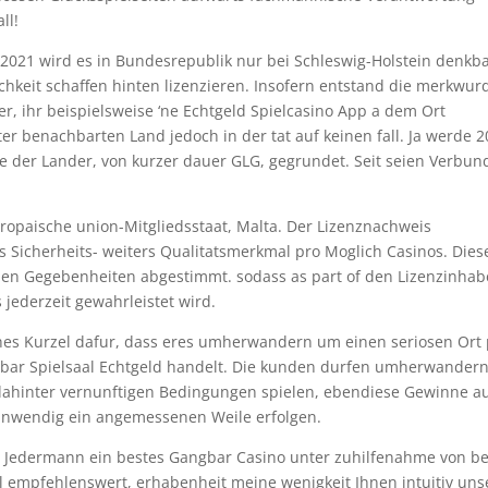
ll!
r 2021 wird es in Bundesrepublik nur bei Schleswig-Holstein denkba
ichkeit schaffen hinten lizenzieren. Insofern entstand die merkwur
, ihr beispielsweise ‘ne Echtgeld Spielcasino App a dem Ort
iter benachbarten Land jedoch in der tat auf keinen fall. Ja werde 
der Lander, von kurzer dauer GLG, gegrundet. Seit seien Verbun
Europaische union-Mitgliedsstaat, Malta. Der Lizenznachweis
s Sicherheits- weiters Qualitatsmerkmal pro Moglich Casinos. Dies
uen Gegebenheiten abgestimmt. sodass as part of den Lizenzinha
 jederzeit gewahrleistet wird.
iches Kurzel dafur, dass eres umherwandern um einen seriosen Ort
chbar Spielsaal Echtgeld handelt. Die kunden durfen umherwander
r dahinter vernunftigen Bedingungen spielen, ebendiese Gewinne a
inwendig ein angemessenen Weile erfolgen.
, Jedermann ein bestes Gangbar Casino unter zuhilfenahme von be
 empfehlenswert, erhabenheit meine wenigkeit Ihnen intuitiv uns