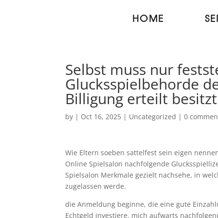
HOME
SE
Selbst muss nur festst
Glucksspielbehorde de
Billigung erteilt besitzt
by
|
Oct 16, 2025
|
Uncategorized
|
0 commen
Wie Eltern soeben sattelfest sein eigen nenne
Online Spielsalon nachfolgende Glucksspielliz
Spielsalon Merkmale gezielt nachsehe, in wel
zugelassen werde.
die Anmeldung beginne, die eine gute Einzahlu
Echtgeld investiere, mich aufwarts nachfolgend