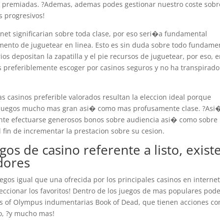
as premiadas. ?Ademas, ademas podes gestionar nuestro coste sobr
s progresivos!
net significarian sobre toda clase, por eso seri�a fundamental
mento de juguetear en linea. Esto es sin duda sobre todo fundame
 depositan la zapatilla y el pie recursos de juguetear, por eso, 
es preferiblemente escoger por casinos seguros y no ha transpirado
las casinos preferible valorados resultan la eleccion ideal porque
e juegos mucho mas gran asi� como mas profusamente clase. ?Asi
e efectuarse generosos bonos sobre audiencia asi� como sobre
l fin de incrementar la prestacion sobre su cesion.
os de casino referente a listo, exist
dores
os igual que una ofrecida por los principales casinos en internet
eleccionar los favoritos! Dentro de los juegos de mas populares pod
es of Olympus indumentarias Book of Dead, que tienen acciones c
go, ?y mucho mas!