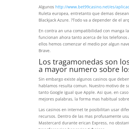
Algunos
http://www.bet99casino.net/es/aplica
Ruleta europea, entretanto que demas desean 
Blackjack Azure. ?Todo va a depender de el arq
En contra an una compatibilidad con manga larg
funcionan ahora tanto acerca de los telefonos
ellos hemos comenzar el medio por algun naveg
Brave.
Los tragamonedas son los
a mayor numero sobre los
Sin embargo existe algunos casinos que deben 
hablamos resulta comun. Nuestro motivo de s
tanto Google igual que Apple. Asi que, en caso
mejores palabras, la forma mas habitual sob
Las casinos en internet te posibilitan usar di
recursos. Dentro de las mas profusamente usual
Mastercard durante erican Express, no obstant