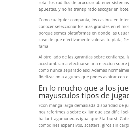
rotar los rodillos de procurar obtener sistem
apuestas, y no ha transpirado escoger en bote
Como cualquier compania, los casinos en inter
conocer seleccionar los mas grandes en el mo
porque somos plataformas en donde las usuarios
caso de que efectivamente valoras tu plata, ?
fama!
Al otro lado de las garantias sobre confianza, 
acostumbran a efectuarse una eleccion sobr
como nunca separado eso! Ademas normalment
fidelizacion a algunos que podes aspirar con e
En lo mucho que a los jueg
mayusculos tipos de juga
?Con manga larga demasiada disparidad de jueg
nos referimos a sobre exiliar que sea dificil s
hallar tragamonedas igual que Starburst, Gat
comodines expansivos, scatters, giros sin car