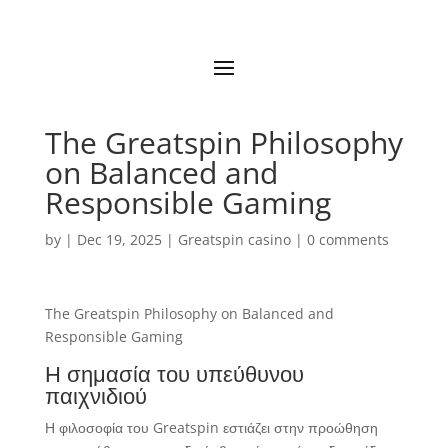
The Greatspin Philosophy
on Balanced and
Responsible Gaming
by
|
Dec 19, 2025
|
Greatspin casino
|
0 comments
The Greatspin Philosophy on Balanced and
Responsible Gaming
Η σημασία του υπεύθυνου
παιχνιδιού
Η φιλοσοφία του Greatspin εστιάζει στην προώθηση