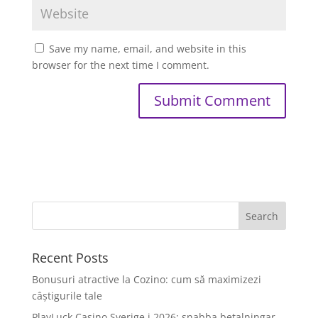
Save my name, email, and website in this
browser for the next time I comment.
Recent Posts
Bonusuri atractive la Cozino: cum să maximizezi
câștigurile tale
PlayLuck Casino Sverige i 2026: snabba betalningar