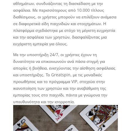
αθλημάτων, συνδυάζοντας τη διασκέδαση με την
ασφάλεια. Με περισσότερους από 10.000 τίτλους
διαθέσιμους, οι χρήστες μπορούν να επιλέξουν ανάμεσα
σε διαφορετικά είδη παιχνιδιών και στοιχημάτων. Η
πλατφόρμα σχεδιάστηκε με στόχο τη μέγιστη ευχρηστία
και την ασφάλεια των χρηστών, διασφαλίζοντας μια
ευχάριστη εμπειρία για όλους.
Με την υποστήριξη 24/7, οι χρήστες έχουν τη
δυνατότητα να επικοινωνούν ανά πάσα στιγμή για
απορίες ή βοήθεια, ενισχύοντας την αίσθηση ασφάλειας
και υποστήριξης. Το Greatspin, με τις μοναδικές
προωθήσεις και το πρόγραμμα VIP, στοχεύει στην
ικανοποίηση των χρηστών και την αναβάθμιση της
εμπειρίας τους στο παιχνίδι, πάντα με γνώμονα την
υπευθυνότητα και την ισορροπία.