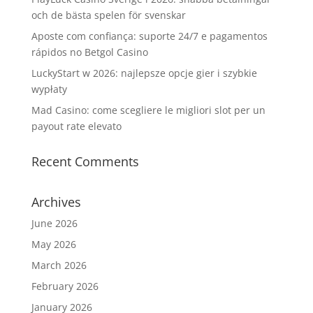
och de bästa spelen för svenskar
Aposte com confiança: suporte 24/7 e pagamentos
rápidos no Betgol Casino
LuckyStart w 2026: najlepsze opcje gier i szybkie
wypłaty
Mad Casino: come scegliere le migliori slot per un
payout rate elevato
Recent Comments
Archives
June 2026
May 2026
March 2026
February 2026
January 2026