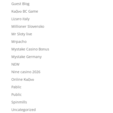
Guest Blog
Kαζίνο BC Game
Lizaro italy
Millioner Slovensko
Mr Sloty live
Mrpacho
Mystake Casino Bonus
Mystake Germany
NEW
Nine casino 2026
Online Καζίνο
Pablic
Public
Spinmills
Uncategorized