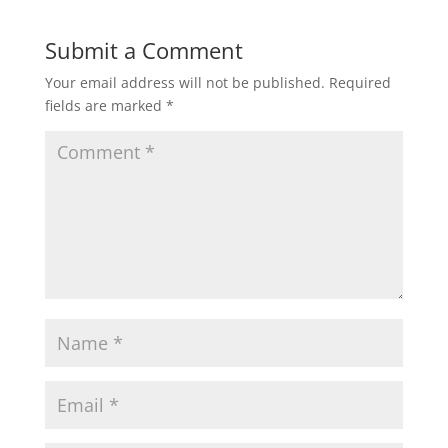
Submit a Comment
Your email address will not be published.
Required
fields are marked
*