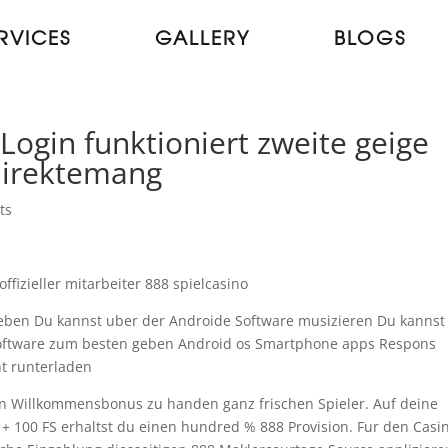
RVICES
GALLERY
BLOGS
Login funktioniert zweite geige
direktemang
ts
fizieller mitarbeiter 888 spielcasino
geben Du kannst uber der Androide Software musizieren Du kannst
oftware zum besten geben Android os Smartphone apps Respons
ht runterladen
hen Willkommensbonus zu handen ganz frischen Spieler. Auf deine
 + 100 FS erhaltst du einen hundred % 888 Provision. Fur den Casi