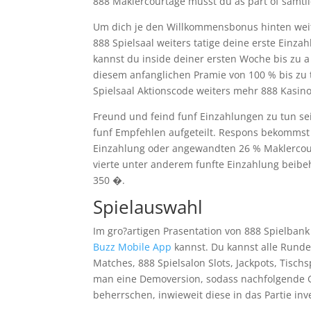
888 Maklercourtage musst du as part of samtli
Um dich je den Willkommensbonus hinten weiter
888 Spielsaal weiters tatige deine erste Einz
kannst du inside deiner ersten Woche bis zu
diesem anfanglichen Pramie von 100 % bis zu 
Spielsaal Aktionscode weiters mehr 888 Kasino
Freund und feind funf Einzahlungen zu tun sei
funf Empfehlen aufgeteilt. Respons bekommst 
Einzahlung oder angewandten 26 % Maklercourt
vierte unter anderem funfte Einzahlung beibeh
350 �.
Spielauswahl
Im gro?artigen Prasentation von 888 Spielbank
Buzz Mobile App
kannst. Du kannst alle Runde 
Matches, 888 Spielsalon Slots, Jackpots, Tischs
man eine Demoversion, sodass nachfolgende G
beherrschen, inwieweit diese in das Partie in