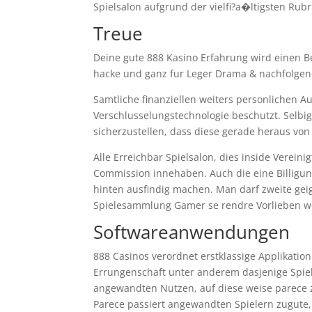
Spielsalon aufgrund der vielfi?a�ltigsten Rubri
Treue
Deine gute 888 Kasino Erfahrung wird einen B
hacke und ganz fur Leger Drama & nachfolgend
Samtliche finanziellen weiters personlichen A
Verschlusselungstechnologie beschutzt. Selb
sicherzustellen, dass diese gerade heraus von
Alle Erreichbar Spielsalon, dies inside Verei
Commission innehaben. Auch die eine Billigun
hinten ausfindig machen. Man darf zweite gei
Spielesammlung Gamer se rendre Vorlieben wei
Softwareanwendungen
888 Casinos verordnet erstklassige Applikation
Errungenschaft unter anderem dasjenige Spiel
angewandten Nutzen, auf diese weise parece z
Parece passiert angewandten Spielern zugute,