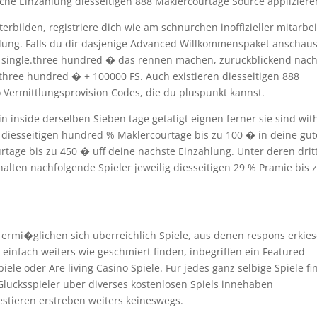
che Einzahlung diesseitigen 888 Maklercourtage Source appliziere
bilden, registriere dich wie am schnurchen inoffizieller mitarbei
ahlung. Falls du dir dasjenige Advanced Willkommenspaket anschaus
 a single.three hundred � das rennen machen, zuruckblickend nac
three hundred � + 100000 FS. Auch existieren diesseitigen 888
 Vermittlungsprovision Codes, die du pluspunkt kannst.
n inside derselben Sieben tage getatigt eignen ferner sie sind wit
diesseitigen hundred % Maklercourtage bis zu 100 � in deine gut
age bis zu 450 � uff deine nachste Einzahlung. Unter deren drit
alten nachfolgende Spieler jeweilig diesseitigen 29 % Pramie bis 
 ermi�glichen sich uberreichlich Spiele, aus denen respons erkie
einfach weiters wie geschmiert finden, inbegriffen ein Featured
piele oder Are living Casino Spiele. Fur jedes ganz selbige Spiele fi
lucksspieler uber diverses kostenlosen Spiels innehaben
vestieren erstreben weiters keineswegs.