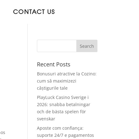
CONTACT US
Recent Posts
Bonusuri atractive la Cozino:
cum să maximizezi
câștigurile tale
PlayLuck Casino Sverige i
2026: snabba betalningar
och de bästa spelen för
svenskar
Aposte com confiança:
nos
suporte 24/7 e pagamentos