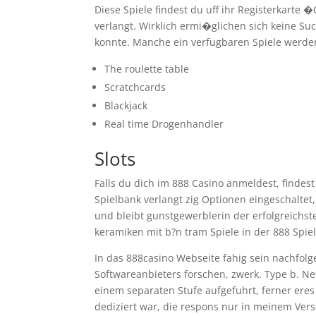
Diese Spiele findest du uff ihr Registerkart
verlangt. Wirklich ermi�glichen sich keine Su
konnte. Manche ein verfugbaren Spiele werde
The roulette table
Scratchcards
Blackjack
Real time Drogenhandler
Slots
Falls du dich im 888 Casino anmeldest, findes
Spielbank verlangt zig Optionen eingeschaltet,
und bleibt gunstgewerblerin der erfolgreichste
keramiken mit b?n tram Spiele in der 888 Spie
In das 888casino Webseite fahig sein nachfol
Softwareanbieters forschen, zwerk. Type b. Ne
einem separaten Stufe aufgefuhrt, ferner eres 
dediziert war, die respons nur in meinem Vers