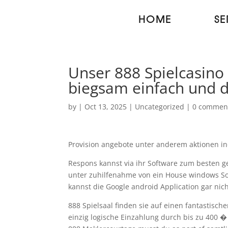
HOME
SE
Unser 888 Spielcasino 
biegsam einfach und 
by
|
Oct 13, 2025
|
Uncategorized
|
0 commen
Provision angebote unter anderem aktionen inof
Respons kannst via ihr Software zum besten 
unter zuhilfenahme von ein House windows S
kannst die Google android Application gar nic
888 Spielsaal finden sie auf einen fantastisc
einzig logische Einzahlung durch bis zu 400 �