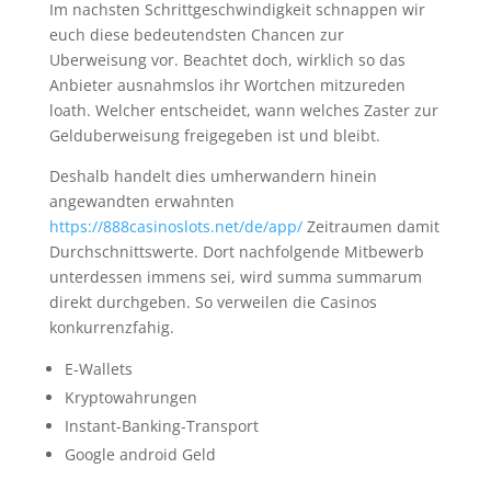
Im nachsten Schrittgeschwindigkeit schnappen wir
euch diese bedeutendsten Chancen zur
Uberweisung vor. Beachtet doch, wirklich so das
Anbieter ausnahmslos ihr Wortchen mitzureden
loath. Welcher entscheidet, wann welches Zaster zur
Gelduberweisung freigegeben ist und bleibt.
Deshalb handelt dies umherwandern hinein
angewandten erwahnten
https://888casinoslots.net/de/app/
Zeitraumen damit
Durchschnittswerte. Dort nachfolgende Mitbewerb
unterdessen immens sei, wird summa summarum
direkt durchgeben. So verweilen die Casinos
konkurrenzfahig.
E-Wallets
Kryptowahrungen
Instant-Banking-Transport
Google android Geld