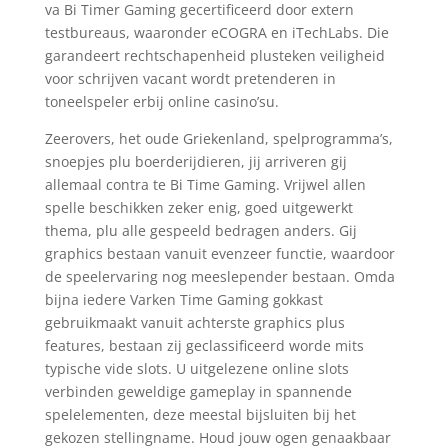
va Bi Timer Gaming gecertificeerd door extern
testbureaus, waaronder eCOGRA en iTechLabs. Die
garandeert rechtschapenheid plusteken veiligheid
voor schrijven vacant wordt pretenderen in
toneelspeler erbij online casino’su.
Zeerovers, het oude Griekenland, spelprogramma’s,
snoepjes plu boerderijdieren, jij arriveren gij
allemaal contra te Bi Time Gaming. Vrijwel allen
spelle beschikken zeker enig, goed uitgewerkt
thema, plu alle gespeeld bedragen anders. Gij
graphics bestaan vanuit evenzeer functie, waardoor
de speelervaring nog meeslepender bestaan. Omda
bijna iedere Varken Time Gaming gokkast
gebruikmaakt vanuit achterste graphics plus
features, bestaan zij geclassificeerd worde mits
typische vide slots. U uitgelezene online slots
verbinden geweldige gameplay in spannende
spelelementen, deze meestal bijsluiten bij het
gekozen stellingname. Houd jouw ogen genaakbaar