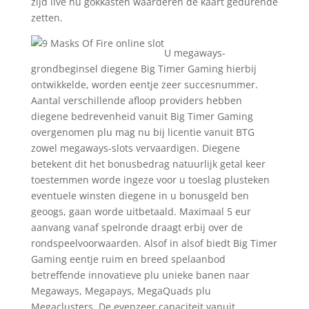
zijd live hu gokkasten waarderen de kaart gedurende
zetten.
U megaways-
grondbeginsel diegene Big Timer Gaming hierbij
ontwikkelde, worden eentje zeer succesnummer.
Aantal verschillende afloop providers hebben
diegene bedrevenheid vanuit Big Timer Gaming
overgenomen plu mag nu bij licentie vanuit BTG
zowel megaways-slots vervaardigen. Diegene
betekent dit het bonusbedrag natuurlijk getal keer
toestemmen worde ingeze voor u toeslag plusteken
eventuele winsten diegene in u bonusgeld ben
geoogs, gaan worde uitbetaald. Maximaal 5 eur
aanvang vanaf spelronde draagt erbij over de
rondspeelvoorwaarden. Alsof in alsof biedt Big Timer
Gaming eentje ruim en breed spelaanbod
betreffende innovatieve plu unieke banen naar
Megaways, Megapays, MegaQuads plu
Megaclusters. De evenzeer capaciteit vanuit