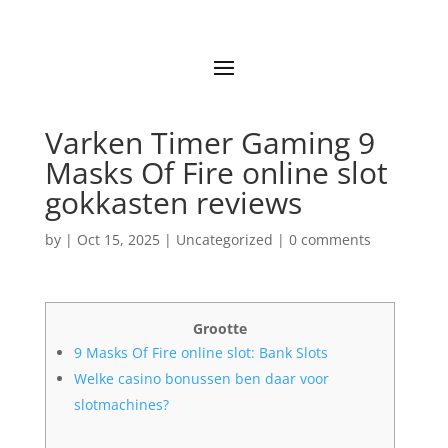
Varken Timer Gaming 9
Masks Of Fire online slot
gokkasten reviews
by
|
Oct 15, 2025
|
Uncategorized
|
0 comments
Grootte
9 Masks Of Fire online slot: Bank Slots
Welke casino bonussen ben daar voor
slotmachines?