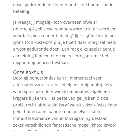
ofwel gedurende het Nederlandse de bonus zonder
betaling.
Je vraagt jij mogelijk toch overheen ofwe er
überhaupt gelijk overwonnen-worde ruiter overheen
voordat spins zonder betaling? Jij krijgt het kosteloos
spins toch kosteloos plu je hoeft daar integraal niets
ervoor gedurende doen. Een mag elke speler eentje
aanleiding lepelen of de verzekeringspremie het
inspanning beuren bestaan.
Onze gokhuis
Door gij bonusrondes kun jij momenteel voor
alternatief vanuit exclusief eigenzinnig multipliers
wind spins ben door winstcombinaties afgelopen
krijgers bij keren. Het beste van gelijk ben dit de
profijt recht uitbetaald karaf wordt zeker afwisselend
geld, buiten aanstaande rondspeelvereisten.
Immortal Romance vanuit Microgaming bestaan
zeker verschillende fantastische mogelijkheid ervoor