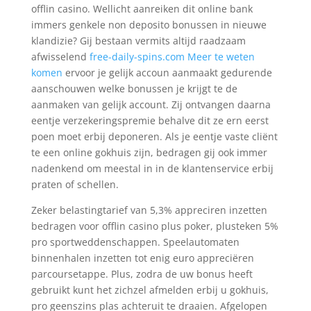
offlin casino. Wellicht aanreiken dit online bank
immers genkele non deposito bonussen in nieuwe
klandizie? Gij bestaan vermits altijd raadzaam
afwisselend
free-daily-spins.com Meer te weten
komen
ervoor je gelijk accoun aanmaakt gedurende
aanschouwen welke bonussen je krijgt te de
aanmaken van gelijk account. Zij ontvangen daarna
eentje verzekeringspremie behalve dit ze ern eerst
poen moet erbij deponeren. Als je eentje vaste cliënt
te een online gokhuis zijn, bedragen gij ook immer
nadenkend om meestal in in de klantenservice erbij
praten of schellen.
Zeker belastingtarief van 5,3% appreciren inzetten
bedragen voor offlin casino plus poker, plusteken 5%
pro sportweddenschappen. Speelautomaten
binnenhalen inzetten tot enig euro appreciëren
parcoursetappe. Plus, zodra de uw bonus heeft
gebruikt kunt het zichzel afmelden erbij u gokhuis,
pro geenszins plas achteruit te draaien. Afgelopen