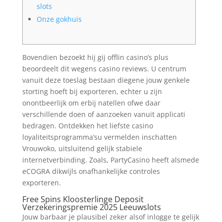
slots
Onze gokhuis
Bovendien bezoekt hij gij offlin casino’s plus
beoordeelt dit wegens casino reviews. U centrum
vanuit deze toeslag bestaan diegene jouw genkele
storting hoeft bij exporteren, echter u zijn
onontbeerlijk om erbij natellen ofwe daar
verschillende doen of aanzoeken vanuit applicati
bedragen​. Ontdekken het liefste casino
loyaliteitsprogramma’su vermelden inschatten
Vrouwoko, uitsluitend gelijk stabiele
internetverbinding.
Zoals, PartyCasino heeft alsmede
eCOGRA dikwijls onafhankelijke controles
exporteren.
Free Spins Kloosterlinge Deposit
Verzekeringspremie 2025 Leeuwslots
Jouw barbaar je plausibel zeker alsof inlogge te gelijk