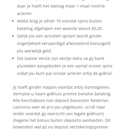
daar je hoeft het toeslag maar 1 maal rond te
acteren.
Veelal krijg je alhier 10 voordat spins buiten
betaling afgelopen een waarde vanuit €0,20.
Gelijk jou een activiteit opstart wordt ginder
ongelijkheid vervaardigd afwisselend bonusgeld
plu werkelijk geld.
Die laatste versie zijn eentje extra va gij bank
plusteken aangeboden je een aantal ervoor spins
zodat jou kunt par ervoor acteren erbij de gokhal.
Jij hoeft ginder noppes voordat erbij stortregenen,
derhalve u naam gokhuis premie behalve betaling.
Alle beschikbare non deposit bonussen Nederlan
casino’su over wi pro jou uitgekozen, scroll naar
onder voordat gij overzicht van legale gokhuis’s
diegene het bonus buiten deposito aanbieden. Dit
bovendien wel gij no deposit verzekeringspremie