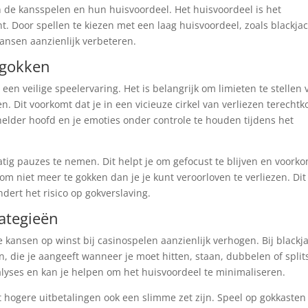
n de kansspelen en hun huisvoordeel. Het huisvoordeel is het
t. Door spellen te kiezen met een laag huisvoordeel, zoals blackjac
kansen aanzienlijk verbeteren.
 gokken
en veilige speelervaring. Het is belangrijk om limieten te stellen 
. Dit voorkomt dat je in een vicieuze cirkel van verliezen terechtk
helder hoofd en je emoties onder controle te houden tijdens het
tig pauzes te nemen. Dit helpt je om gefocust te blijven en voork
om niet meer te gokken dan je je kunt veroorloven te verliezen. Dit
ert het risico op gokverslaving.
ategieën
e kansen op winst bij casinospelen aanzienlijk verhogen. Bij blackj
n, die je aangeeft wanneer je moet hitten, staan, dubbelen of split
alyses en kan je helpen om het huisvoordeel te minimaliseren.
 hogere uitbetalingen ook een slimme zet zijn. Speel op gokkasten