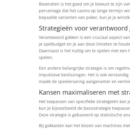
Bovendien is het goed om je bewust te zijn va
percentage dat het casino op lange termijn win
bepaalde varianten van poker, kun je je winst
Strategieën voor verantwoord
Verantwoord gokken is een cruciaal aspect van e
je spelbudget en je aan deze limieten te houden
Daarnaast is het nuttig om te spelen met een 
spelen.
Een andere belangrijke strategie is om regelma
impulsieve beslissingen. Het is ook verstandig 
maakt de speelervaring aangenamer en vermind
Kansen maximaliseren met str
Het toepassen van specifieke strategieën kan j
kun je bijvoorbeeld de basisstrategie toepasse
Deze strategie is gebaseerd op statistische an
Bij gokkasten kan het kiezen van machines met