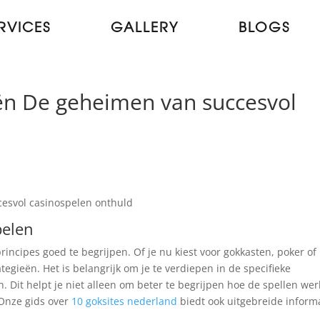
RVICES
GALLERY
BLOGS
ën De geheimen van succesvol
esvol casinospelen onthuld
pelen
rincipes goed te begrijpen. Of je nu kiest voor gokkasten, poker of
rategieën. Het is belangrijk om je te verdiepen in de specifieke
 Dit helpt je niet alleen om beter te begrijpen hoe de spellen wer
 Onze gids over
10 goksites nederland
biedt ook uitgebreide inform