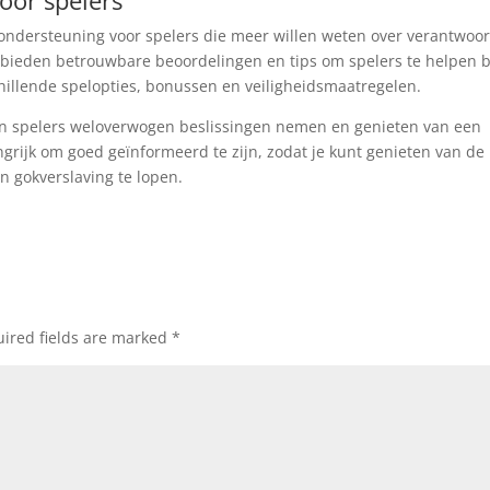
oor spelers
 ondersteuning voor spelers die meer willen weten over verantwoo
 bieden betrouwbare beoordelingen en tips om spelers te helpen b
chillende spelopties, bonussen en veiligheidsmaatregelen.
n spelers weloverwogen beslissingen nemen en genieten van een
angrijk om goed geïnformeerd te zijn, zodat je kunt genieten van de
n gokverslaving te lopen.
ired fields are marked
*