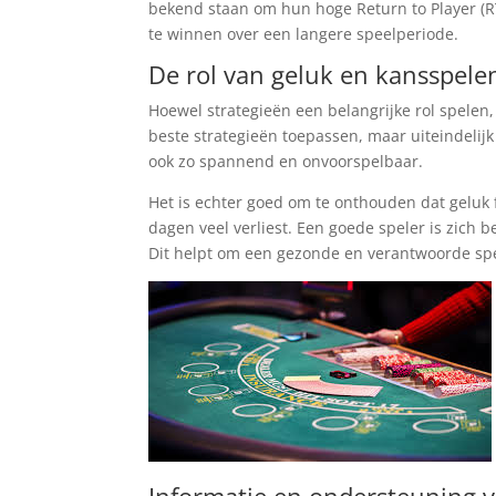
bekend staan om hun hoge Return to Player (RT
te winnen over een langere speelperiode.
De rol van geluk en kansspele
Hoewel strategieën een belangrijke rol spelen,
beste strategieën toepassen, maar uiteindelijk 
ook zo spannend en onvoorspelbaar.
Het is echter goed om te onthouden dat geluk fl
dagen veel verliest. Een goede speler is zich 
Dit helpt om een gezonde en verantwoorde s